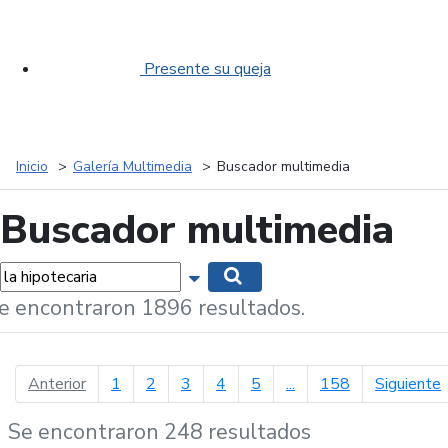
Presente su queja
Inicio
Galería Multimedia
Buscador multimedia
Buscador multimedia
labras...
Mostrar opciones de búsqueda
Buscar
e encontraron 1896 resultados.
página anterior
p
Anterior
1
2
3
4
5
...
158
Siguiente
Se encontraron 248 resultados