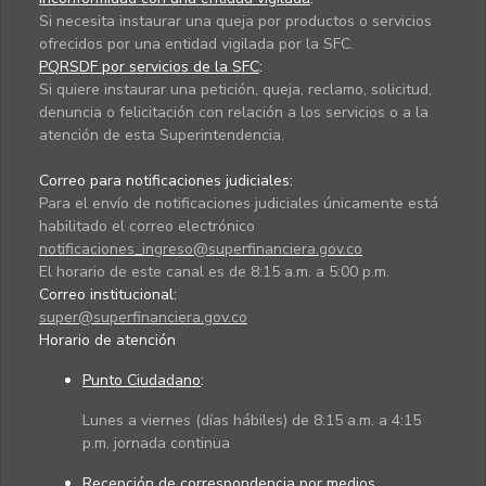
Si necesita instaurar una queja por productos o servicios
ofrecidos por una entidad vigilada por la SFC.
PQRSDF por servicios de la SFC
:
Si quiere instaurar una petición, queja, reclamo, solicitud,
denuncia o felicitación con relación a los servicios o a la
atención de esta Superintendencia.
Correo para notificaciones judiciales:
Para el envío de notificaciones judiciales únicamente está
habilitado el correo electrónico
notificaciones_ingreso@superfinanciera.gov.co
El horario de este canal es de 8:15 a.m. a 5:00 p.m.
Correo institucional:
super@superfinanciera.gov.co
Horario de atención
Punto Ciudadano
:
Lunes a viernes (días hábiles) de 8:15 a.m. a 4:15
p.m. jornada continua
Recepción de correspondencia por medios