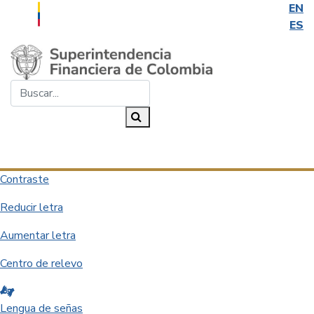
EN
ES
Saltar al contenido principal
Buscar...
Buscar
Desplegar navegación
Contraste
Reducir letra
Aumentar letra
Centro de relevo
Lengua de señas