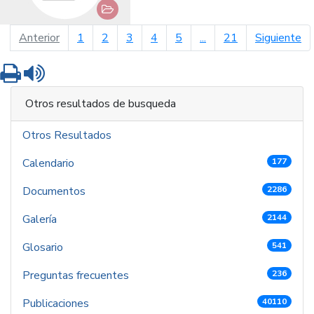
página anterior
pá
Anterior
1
2
3
4
5
...
21
Siguiente
Imprimir
Leer contenido
Otros resultados de busqueda
Otros Resultados
Calendario
177
Documentos
2286
Galería
2144
Glosario
541
Preguntas frecuentes
236
Publicaciones
40110