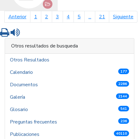
página anterior
pá
Anterior
1
2
3
4
5
...
21
Siguiente
Imprimir
Leer contenido
Otros resultados de busqueda
Otros Resultados
Calendario
177
Documentos
2286
Galería
2144
Glosario
541
Preguntas frecuentes
236
Publicaciones
40110