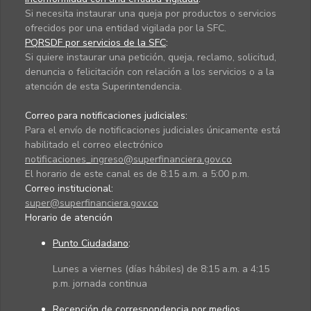
Si necesita instaurar una queja por productos o servicios
ofrecidos por una entidad vigilada por la SFC.
PQRSDF por servicios de la SFC
:
Si quiere instaurar una petición, queja, reclamo, solicitud,
denuncia o felicitación con relación a los servicios o a la
atención de esta Superintendencia.
Correo para notificaciones judiciales:
Para el envío de notificaciones judiciales únicamente está
habilitado el correo electrónico
notificaciones_ingreso@superfinanciera.gov.co
El horario de este canal es de 8:15 a.m. a 5:00 p.m.
Correo institucional:
super@superfinanciera.gov.co
Horario de atención
Punto Ciudadano
:
Lunes a viernes (días hábiles) de 8:15 a.m. a 4:15
p.m. jornada continua
Recepción de correspondencia por medios