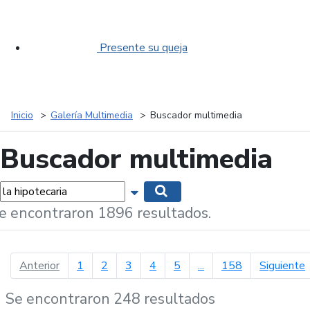
Presente su queja
Inicio
Galería Multimedia
Buscador multimedia
Buscador multimedia
labras...
Mostrar opciones de búsqueda
Buscar
e encontraron 1896 resultados.
página anterior
p
Anterior
1
2
3
4
5
...
158
Siguiente
Se encontraron 248 resultados