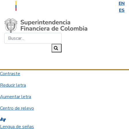
EN
ES
Saltar al contenido principal
Buscar...
Buscar
Desplegar navegación
Contraste
Reducir letra
Aumentar letra
Centro de relevo
Lengua de señas