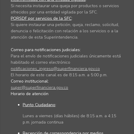
Si necesita instaurar una queja por productos o servicios
ofrecidos por una entidad vigilada por la SFC.
PQRSDF por servicios de la SFC
:
Si quiere instaurar una petición, queja, reclamo, solicitud,
denuncia o felicitación con relación a los servicios o a la
atención de esta Superintendencia.
Correo para notificaciones judiciales:
Para el envío de notificaciones judiciales únicamente está
habilitado el correo electrónico
notificaciones_ingreso@superfinanciera.gov.co
El horario de este canal es de 8:15 a.m. a 5:00 p.m.
Correo institucional:
super@superfinanciera.gov.co
Horario de atención
Punto Ciudadano
:
Lunes a viernes (días hábiles) de 8:15 a.m. a 4:15
p.m. jornada continua
Recepción de correspondencia por medios