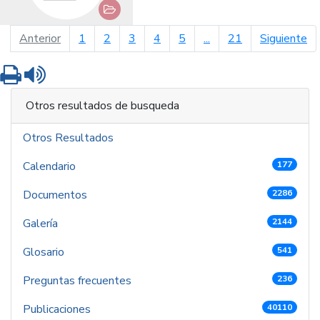
página anterior
pá
Anterior
1
2
3
4
5
...
21
Siguiente
Imprimir
Leer contenido
Otros resultados de busqueda
Otros Resultados
Calendario
177
Documentos
2286
Galería
2144
Glosario
541
Preguntas frecuentes
236
Publicaciones
40110