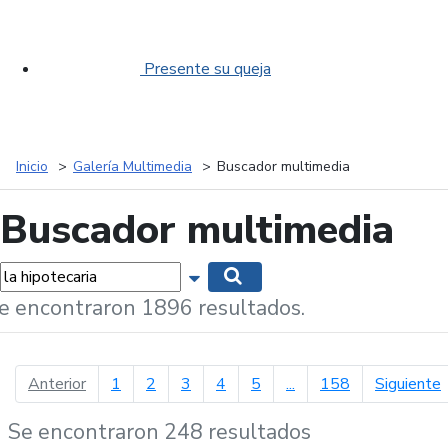
Presente su queja
Inicio
Galería Multimedia
Buscador multimedia
Buscador multimedia
labras...
Mostrar opciones de búsqueda
Buscar
e encontraron 1896 resultados.
página anterior
p
Anterior
1
2
3
4
5
...
158
Siguiente
Se encontraron 248 resultados