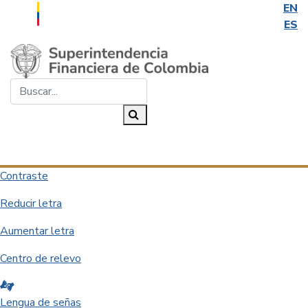
EN
ES
Saltar al contenido principal
Buscar...
Buscar
Desplegar navegación
Contraste
Reducir letra
Aumentar letra
Centro de relevo
Lengua de señas