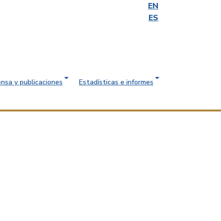
EN
ES
ensa y publicaciones
Estadísticas e informes