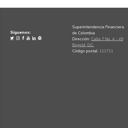
Superintendencia Financiera
Síguenos:
de Colombia
Dirección:
Calle 7 No. 4 - 49
Bogotá, D.C.
Código postal:
111711