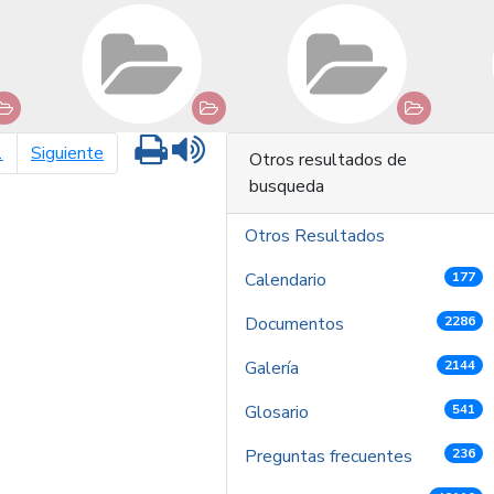
Imprimir
Leer contenido
página siguiente
1
Siguiente
Otros resultados de
busqueda
Otros Resultados
Calendario
177
Documentos
2286
Galería
2144
Glosario
541
Preguntas frecuentes
236