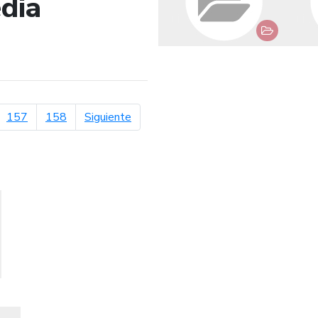
dia
de búsqueda
página siguiente
157
158
Siguiente