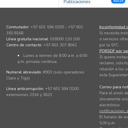
Publicaciones
40110
Conmutador:
+57 601 594 0200 - +57 601
Inconformidad c
350 8166
Si necesita ins
Línea gratuita nacional:
018000 120 100
o servicios ofre
Centro de contacto:
+57 601 307 8042
por la SFC.
PQRSDF por ser
Lunes a viernes de 8:00 a.m. a 6:00
Si quiere instau
p.m. jornada continua.
reclamo, solicit
relación a los s
Numeral abreviado:
#903 (solo operadores
esta Superinten
Claro y Tigo)
Correo para noti
Línea anticorrupción:
+57 601 594 0200
Para el envío de
extensiones 2334 y 3623
únicamente está
electrónico
notificaciones_
El horario de es
5:00 p.m.