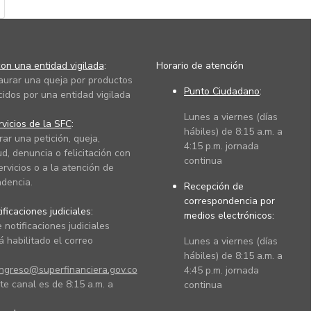
on una entidad vigilada
:
Horario de atención
taurar una queja por productos
Punto Ciudadano
:
cidos por una entidad vigilada
Lunes a viernes (días
vicios de la SFC
:
hábiles) de 8:15 a.m. a
rar una petición, queja,
4:15 p.m. jornada
ud, denuncia o felicitación con
continua
ervicios o a la atención de
dencia.
Recepción de
correspondencia por
ficaciones judiciales:
medios electrónicos:
 notificaciones judiciales
 habilitado el correo
Lunes a viernes (días
hábiles) de 8:15 a.m. a
ingreso@superfinanciera.gov.co
4:45 p.m. jornada
te canal es de 8:15 a.m. a
continua