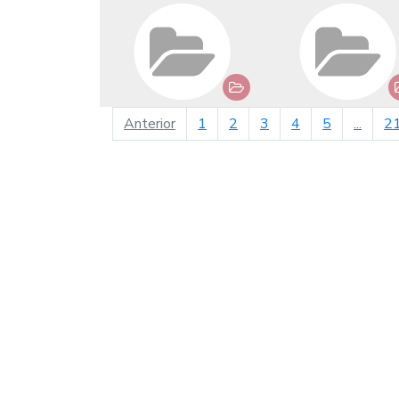
página anterior
Anterior
1
2
3
4
5
...
2