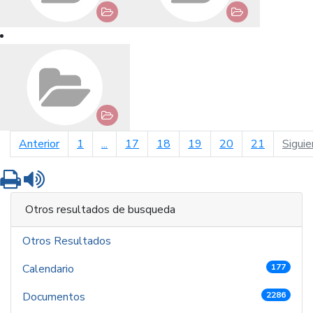
página anterior
Anterior
1
...
17
18
19
20
21
Siguie
Imprimir
Leer contenido
Otros resultados de busqueda
Otros Resultados
Calendario
177
Documentos
2286