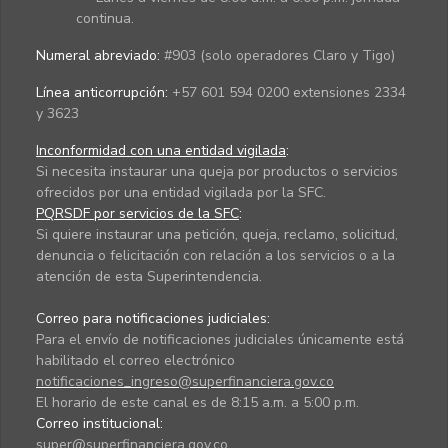
continua.
Numeral abreviado:
#903 (solo operadores Claro y Tigo)
Línea anticorrupción:
+57 601 594 0200 extensiones 2334
y 3623
Inconformidad con una entidad vigilada
:
Si necesita instaurar una queja por productos o servicios
ofrecidos por una entidad vigilada por la SFC.
PQRSDF por servicios de la SFC
:
Si quiere instaurar una petición, queja, reclamo, solicitud,
denuncia o felicitación con relación a los servicios o a la
atención de esta Superintendencia.
Correo para notificaciones judiciales:
Para el envío de notificaciones judiciales únicamente está
habilitado el correo electrónico
notificaciones_ingreso@superfinanciera.gov.co
El horario de este canal es de 8:15 a.m. a 5:00 p.m.
Correo institucional:
super@superfinanciera.gov.co