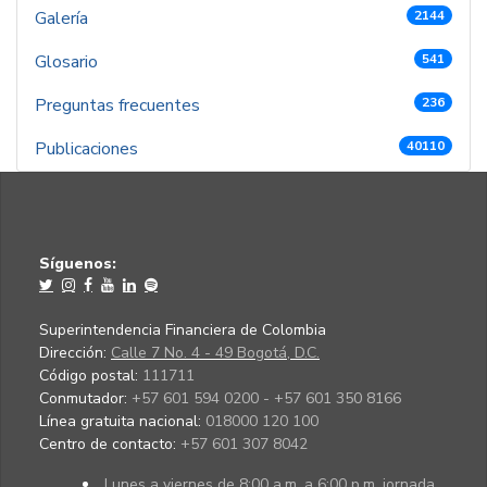
Galería
2144
Glosario
541
Preguntas frecuentes
236
Publicaciones
40110
Síguenos:
Superintendencia Financiera de Colombia
Dirección:
Calle 7 No. 4 - 49 Bogotá, D.C.
Código postal:
111711
Conmutador:
+57 601 594 0200 - +57 601 350 8166
Línea gratuita nacional:
018000 120 100
Centro de contacto:
+57 601 307 8042
Lunes a viernes de 8:00 a.m. a 6:00 p.m. jornada