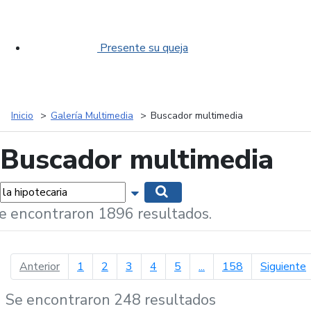
Presente su queja
Inicio
Galería Multimedia
Buscador multimedia
Buscador multimedia
labras...
Mostrar opciones de búsqueda
Buscar
e encontraron 1896 resultados.
página anterior
p
Anterior
1
2
3
4
5
...
158
Siguiente
Se encontraron 248 resultados