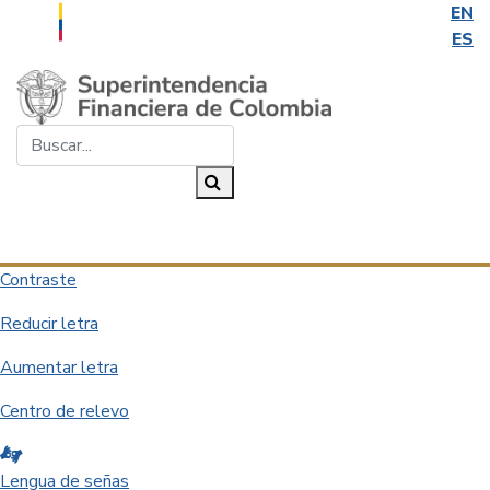
EN
ES
Saltar al contenido principal
Buscar...
Buscar
Desplegar navegación
Contraste
Reducir letra
Aumentar letra
Centro de relevo
Lengua de señas