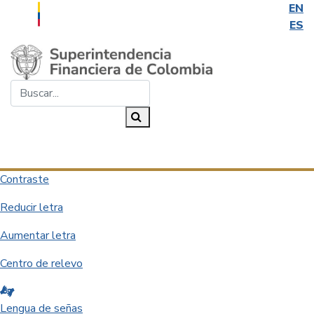
EN
ES
Saltar al contenido principal
Buscar...
Buscar
Desplegar navegación
Contraste
Reducir letra
Aumentar letra
Centro de relevo
Lengua de señas