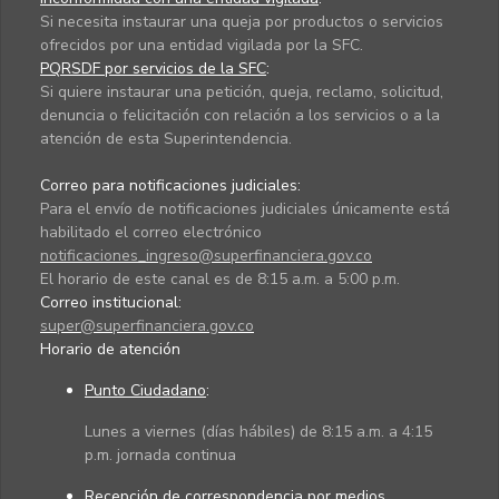
Si necesita instaurar una queja por productos o servicios
ofrecidos por una entidad vigilada por la SFC.
PQRSDF por servicios de la SFC
:
Si quiere instaurar una petición, queja, reclamo, solicitud,
denuncia o felicitación con relación a los servicios o a la
atención de esta Superintendencia.
Correo para notificaciones judiciales:
Para el envío de notificaciones judiciales únicamente está
habilitado el correo electrónico
notificaciones_ingreso@superfinanciera.gov.co
El horario de este canal es de 8:15 a.m. a 5:00 p.m.
Correo institucional:
super@superfinanciera.gov.co
Horario de atención
Punto Ciudadano
:
Lunes a viernes (días hábiles) de 8:15 a.m. a 4:15
p.m. jornada continua
Recepción de correspondencia por medios