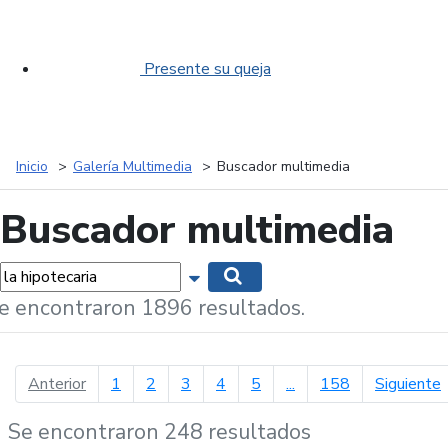
Presente su queja
Inicio
Galería Multimedia
Buscador multimedia
Buscador multimedia
labras...
Mostrar opciones de búsqueda
Buscar
e encontraron 1896 resultados.
página anterior
p
Anterior
1
2
3
4
5
...
158
Siguiente
Se encontraron 248 resultados