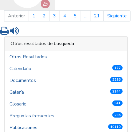
página anterior
pá
Anterior
1
2
3
4
5
...
21
Siguiente
Imprimir
Leer contenido
Otros resultados de busqueda
Otros Resultados
Calendario
177
Documentos
2286
Galería
2144
Glosario
541
Preguntas frecuentes
236
Publicaciones
40110