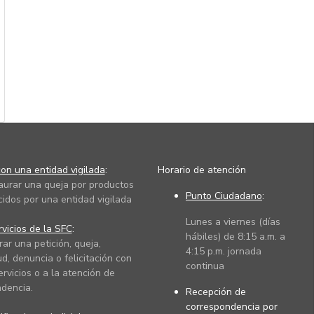
on una entidad vigilada
:
Horario de atención
taurar una queja por productos
Punto Ciudadano
:
cidos por una entidad vigilada
Lunes a viernes (días
vicios de la SFC
:
hábiles) de 8:15 a.m. a
rar una petición, queja,
4:15 p.m. jornada
ud, denuncia o felicitación con
continua
ervicios o a la atención de
dencia.
Recepción de
correspondencia por