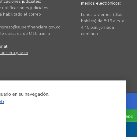
ficaciones judiciales:
medios electrónicos:
 notificaciones judiciales
 habilitado el correo
Lunes a viernes (días
hábiles) de 8:15 a.m. a
ingreso@superfinanciera.gov.co
4:45 p.m. jornada
te canal es de 8:15 a.m. a
continua
ional:
anciera.gov.co
suario en su navegación.
eb
.
Powered by Nexura