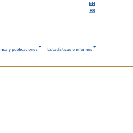
EN
ES
ensa y publicaciones
Estadísticas e informes