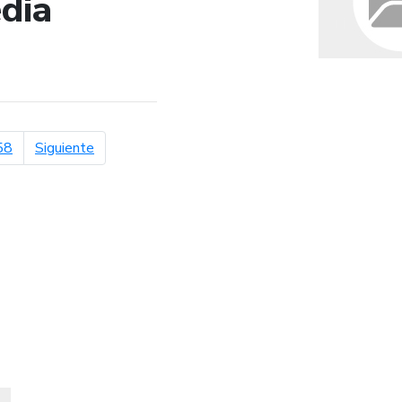
dia
de búsqueda
página siguiente
58
Siguiente