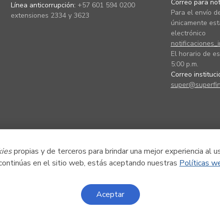
Correo para noti
Línea anticorrupción:
+57 601 594 0200
Para el envío de
extensiones 2334 y 3623
únicamente está
electrónico
notificaciones_
El horario de es
5:00 p.m.
Correo instituc
super@superfin
kies
propias y de terceros para brindar una mejor experiencia al u
 continúas en el sitio web, estás aceptando nuestras
Políticas w
Aceptar