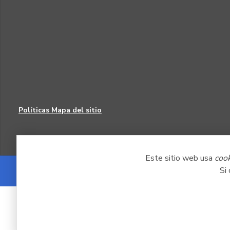
Políticas
Mapa del sitio
Este sitio web usa
coo
Si