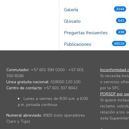
Galería
2144
Glosario
541
Preguntas frecuentes
236
Publicaciones
40110
Conmutador:
+57 601 594 0200 - +57 601
Inconformidad c
350 8166
Si necesita ins
Línea gratuita nacional:
018000 120 100
o servicios ofre
Centro de contacto:
+57 601 307 8042
por la SFC.
PQRSDF por ser
Lunes a viernes de 8:00 a.m. a 6:00
Si quiere instau
p.m. jornada continua.
reclamo, solicit
relación a los s
Numeral abreviado:
#903 (solo operadores
esta Superinten
Claro y Tigo)