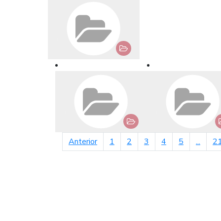
página anterior
Anterior
1
2
3
4
5
...
2