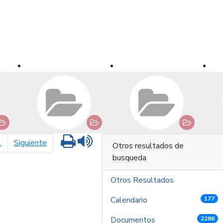
Imprimir
Leer contenido
página siguiente
1
Siguiente
Otros resultados de
busqueda
Otros Resultados
Calendario
177
Documentos
2286