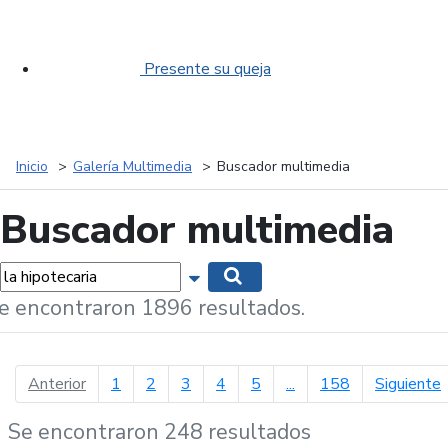
Presente su queja
Inicio
Galería Multimedia
Buscador multimedia
Buscador multimedia
labras...
Mostrar opciones de búsqueda
Buscar
e encontraron 1896 resultados.
página anterior
p
Anterior
1
2
3
4
5
...
158
Siguiente
Se encontraron 248 resultados