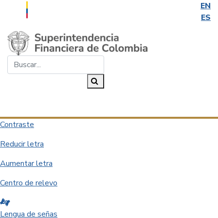
EN
ES
Saltar al contenido principal
Buscar...
Buscar
Desplegar navegación
Contraste
Reducir letra
Aumentar letra
Centro de relevo
Lengua de señas