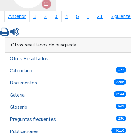
página anterior
pá
Anterior
1
2
3
4
5
...
21
Siguiente
Imprimir
Leer contenido
Otros resultados de busqueda
Otros Resultados
Calendario
177
Documentos
2286
Galería
2144
Glosario
541
Preguntas frecuentes
236
Publicaciones
40110