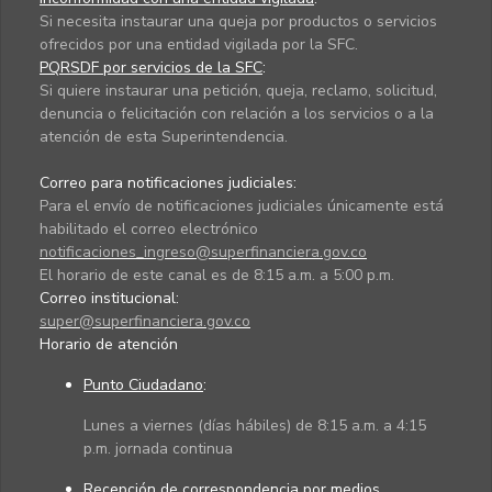
Si necesita instaurar una queja por productos o servicios
ofrecidos por una entidad vigilada por la SFC.
PQRSDF por servicios de la SFC
:
Si quiere instaurar una petición, queja, reclamo, solicitud,
denuncia o felicitación con relación a los servicios o a la
atención de esta Superintendencia.
Correo para notificaciones judiciales:
Para el envío de notificaciones judiciales únicamente está
habilitado el correo electrónico
notificaciones_ingreso@superfinanciera.gov.co
El horario de este canal es de 8:15 a.m. a 5:00 p.m.
Correo institucional:
super@superfinanciera.gov.co
Horario de atención
Punto Ciudadano
:
Lunes a viernes (días hábiles) de 8:15 a.m. a 4:15
p.m. jornada continua
Recepción de correspondencia por medios