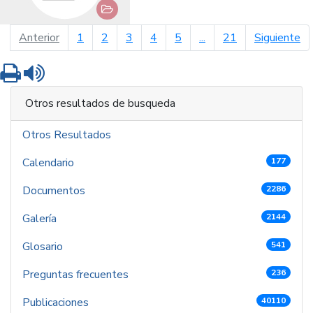
página anterior
pá
Anterior
1
2
3
4
5
...
21
Siguiente
Imprimir
Leer contenido
Otros resultados de busqueda
Otros Resultados
Calendario
177
Documentos
2286
Galería
2144
Glosario
541
Preguntas frecuentes
236
Publicaciones
40110