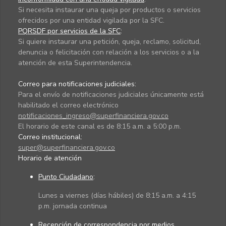
Si necesita instaurar una queja por productos o servicios
ofrecidos por una entidad vigilada por la SFC.
PQRSDF por servicios de la SFC
:
Si quiere instaurar una petición, queja, reclamo, solicitud,
denuncia o felicitación con relación a los servicios o a la
atención de esta Superintendencia.
Correo para notificaciones judiciales:
Para el envío de notificaciones judiciales únicamente está
habilitado el correo electrónico
notificaciones_ingreso@superfinanciera.gov.co
El horario de este canal es de 8:15 a.m. a 5:00 p.m.
Correo institucional:
super@superfinanciera.gov.co
Horario de atención
Punto Ciudadano
:
Lunes a viernes (días hábiles) de 8:15 a.m. a 4:15
p.m. jornada continua
Recepción de correspondencia por medios