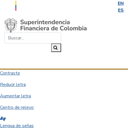
EN
ES
Saltar al contenido principal
Buscar...
Buscar
Desplegar navegación
Contraste
Reducir letra
Aumentar letra
Centro de relevo
Lengua de señas