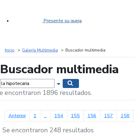
Presente su queja
Inicio
Galería Multimedia
Buscador multimedia
Buscador multimedia
labras...
Mostrar opciones de búsqueda
Buscar
e encontraron 1896 resultados.
página anterior
Anterior
1
...
154
155
156
157
158
Se encontraron 248 resultados