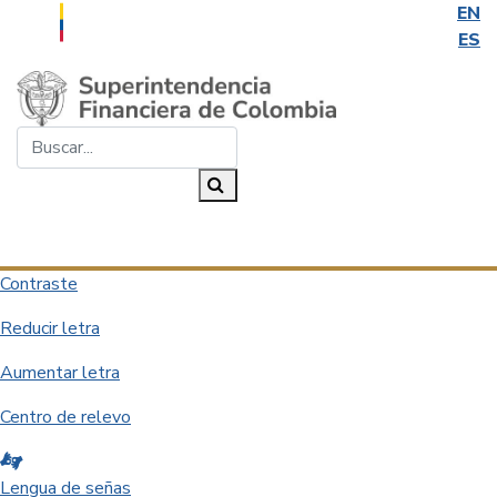
EN
ES
Saltar al contenido principal
Buscar...
Buscar
Desplegar navegación
Contraste
Reducir letra
Aumentar letra
Centro de relevo
Lengua de señas