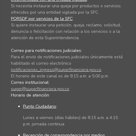
Si necesita instaurar una queja por productos o servicios
ofrecidos por una entidad vigilada por la SFC.
PQRSDF por servicios de la SFC
:
Si quiere instaurar una petición, queja, reclamo, solicitud,
denuncia o felicitación con relación a los servicios o a la
atención de esta Superintendencia.
Correo para notificaciones judiciales:
Para el envío de notificaciones judiciales únicamente está
habilitado el correo electrónico
notificaciones_ingreso@superfinanciera.gov.co
El horario de este canal es de 8:15 a.m. a 5:00 p.m.
Correo institucional:
super@superfinanciera.gov.co
Horario de atención
Punto Ciudadano
:
Lunes a viernes (días hábiles) de 8:15 a.m. a 4:15
p.m. jornada continua
Recepción de correspondencia por medios