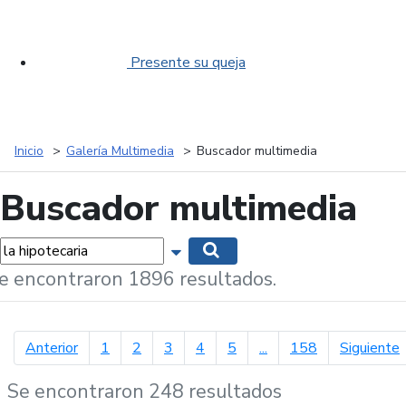
Presente su queja
Inicio
Galería Multimedia
Buscador multimedia
Buscador multimedia
labras...
Mostrar opciones de búsqueda
Buscar
e encontraron 1896 resultados.
página anterior
p
Anterior
1
2
3
4
5
...
158
Siguiente
Se encontraron 248 resultados