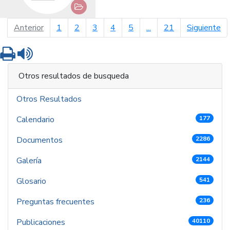
página anterior
pá
Anterior
1
2
3
4
5
...
21
Siguiente
Imprimir
Leer contenido
Otros resultados de busqueda
Otros Resultados
Calendario
177
Documentos
2286
Galería
2144
Glosario
541
Preguntas frecuentes
236
Publicaciones
40110