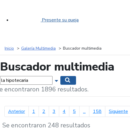
Presente su queja
Inicio
Galería Multimedia
Buscador multimedia
Buscador multimedia
labras...
Mostrar opciones de búsqueda
Buscar
e encontraron 1896 resultados.
página anterior
p
Anterior
1
2
3
4
5
...
158
Siguiente
Se encontraron 248 resultados