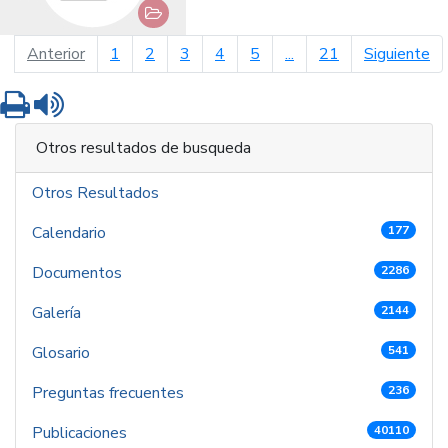
página anterior
pá
Anterior
1
2
3
4
5
...
21
Siguiente
Imprimir
Leer contenido
Otros resultados de busqueda
Otros Resultados
Calendario
177
Documentos
2286
Galería
2144
Glosario
541
Preguntas frecuentes
236
Publicaciones
40110