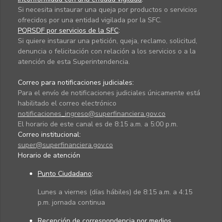
Si necesita instaurar una queja por productos o servicios
ofrecidos por una entidad vigilada por la SFC.
PQRSDF por servicios de la SFC
:
Si quiere instaurar una petición, queja, reclamo, solicitud,
denuncia o felicitación con relación a los servicios o a la
atención de esta Superintendencia.
Correo para notificaciones judiciales:
Para el envío de notificaciones judiciales únicamente está
habilitado el correo electrónico
notificaciones_ingreso@superfinanciera.gov.co
El horario de este canal es de 8:15 a.m. a 5:00 p.m.
Correo institucional:
super@superfinanciera.gov.co
Horario de atención
Punto Ciudadano
:
Lunes a viernes (días hábiles) de 8:15 a.m. a 4:15
p.m. jornada continua
Recepción de correspondencia por medios