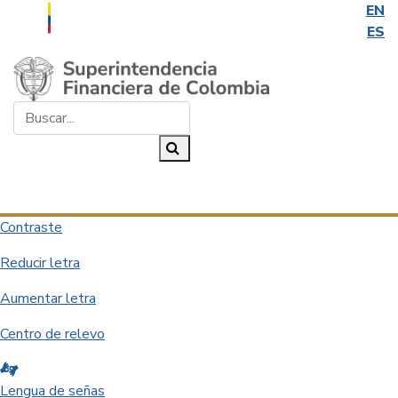
EN
ES
Saltar al contenido principal
Buscar...
Buscar
Desplegar navegación
Contraste
Reducir letra
Aumentar letra
Centro de relevo
Lengua de señas