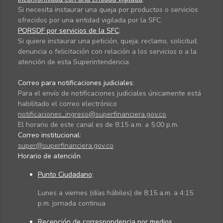
Si necesita instaurar una queja por productos o servicios
ofrecidos por una entidad vigilada por la SFC.
PQRSDF por servicios de la SFC
:
Si quiere instaurar una petición, queja, reclamo, solicitud,
denuncia o felicitación con relación a los servicios o a la
atención de esta Superintendencia.
Correo para notificaciones judiciales:
Para el envío de notificaciones judiciales únicamente está
habilitado el correo electrónico
notificaciones_ingreso@superfinanciera.gov.co
El horario de este canal es de 8:15 a.m. a 5:00 p.m.
Correo institucional:
super@superfinanciera.gov.co
Horario de atención
Punto Ciudadano
:
Lunes a viernes (días hábiles) de 8:15 a.m. a 4:15
p.m. jornada continua
Recepción de correspondencia por medios