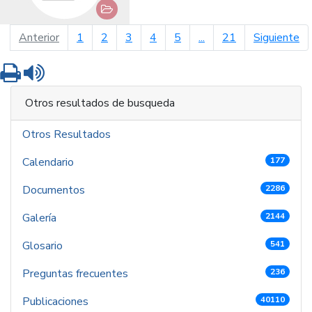
página anterior
pá
Anterior
1
2
3
4
5
...
21
Siguiente
Imprimir
Leer contenido
Otros resultados de busqueda
Otros Resultados
Calendario
177
Documentos
2286
Galería
2144
Glosario
541
Preguntas frecuentes
236
Publicaciones
40110