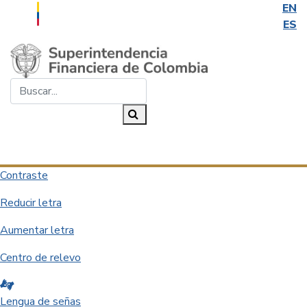
EN
ES
Saltar al contenido principal
Buscar...
Buscar
Desplegar navegación
Contraste
Reducir letra
Aumentar letra
Centro de relevo
Lengua de señas