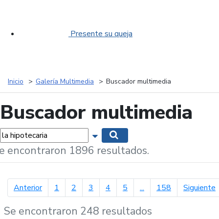
Presente su queja
Inicio
Galería Multimedia
Buscador multimedia
Buscador multimedia
labras...
Mostrar opciones de búsqueda
Buscar
e encontraron 1896 resultados.
página anterior
p
Anterior
1
2
3
4
5
...
158
Siguiente
Se encontraron 248 resultados