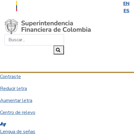
EN
ES
Saltar al contenido principal
Buscar...
Buscar
Desplegar navegación
Contraste
Reducir letra
Aumentar letra
Centro de relevo
Lengua de señas