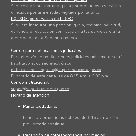
Si necesita instaurar una queja por productos o servicios
ofrecidos por una entidad vigilada por la SFC.
PQRSDF por servicios de la SFC
:
Si quiere instaurar una petición, queja, reclamo, solicitud,
denuncia o felicitación con relación a los servicios o a la
atención de esta Superintendencia.
Correo para notificaciones judiciales:
Para el envío de notificaciones judiciales únicamente está
habilitado el correo electrónico
notificaciones_ingreso@superfinanciera.gov.co
El horario de este canal es de 8:15 a.m. a 5:00 p.m.
Correo institucional:
super@superfinanciera.gov.co
Horario de atención
Punto Ciudadano
:
Lunes a viernes (días hábiles) de 8:15 a.m. a 4:15
p.m. jornada continua
Recepción de correspondencia por medios