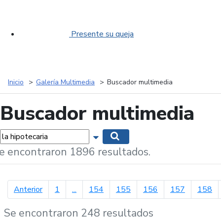
Presente su queja
Inicio
Galería Multimedia
Buscador multimedia
Buscador multimedia
labras...
Mostrar opciones de búsqueda
Buscar
e encontraron 1896 resultados.
página anterior
Anterior
1
...
154
155
156
157
158
Se encontraron 248 resultados