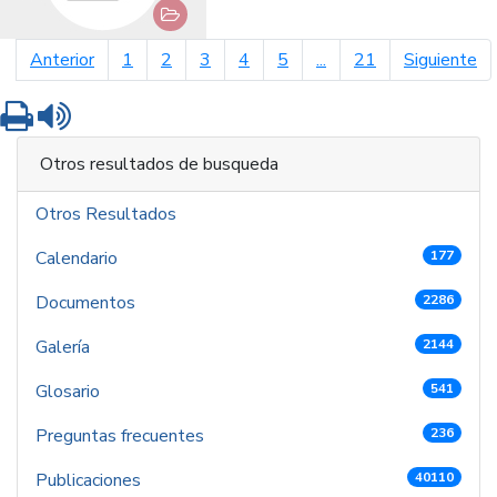
página anterior
pá
Anterior
1
2
3
4
5
...
21
Siguiente
Imprimir
Leer contenido
Otros resultados de busqueda
Otros Resultados
Calendario
177
Documentos
2286
Galería
2144
Glosario
541
Preguntas frecuentes
236
Publicaciones
40110