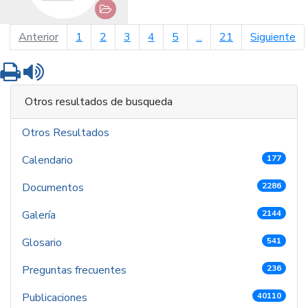
página anterior
pá
Anterior
1
2
3
4
5
...
21
Siguiente
Imprimir
Leer contenido
Otros resultados de busqueda
Otros Resultados
Calendario
177
Documentos
2286
Galería
2144
Glosario
541
Preguntas frecuentes
236
Publicaciones
40110