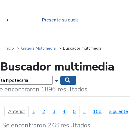
Presente su queja
Inicio
Galería Multimedia
Buscador multimedia
Buscador multimedia
labras...
Mostrar opciones de búsqueda
Buscar
e encontraron 1896 resultados.
página anterior
p
Anterior
1
2
3
4
5
...
158
Siguiente
Se encontraron 248 resultados