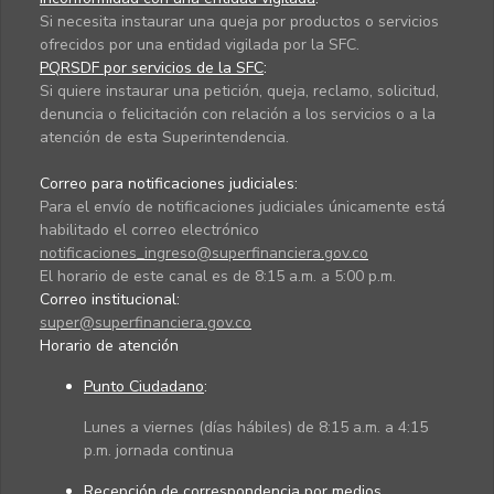
Si necesita instaurar una queja por productos o servicios
ofrecidos por una entidad vigilada por la SFC.
PQRSDF por servicios de la SFC
:
Si quiere instaurar una petición, queja, reclamo, solicitud,
denuncia o felicitación con relación a los servicios o a la
atención de esta Superintendencia.
Correo para notificaciones judiciales:
Para el envío de notificaciones judiciales únicamente está
habilitado el correo electrónico
notificaciones_ingreso@superfinanciera.gov.co
El horario de este canal es de 8:15 a.m. a 5:00 p.m.
Correo institucional:
super@superfinanciera.gov.co
Horario de atención
Punto Ciudadano
:
Lunes a viernes (días hábiles) de 8:15 a.m. a 4:15
p.m. jornada continua
Recepción de correspondencia por medios