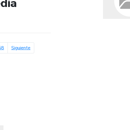
dia
de búsqueda
página siguiente
58
Siguiente