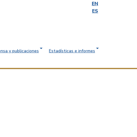
EN
ES
ensa y publicaciones
Estadísticas e informes