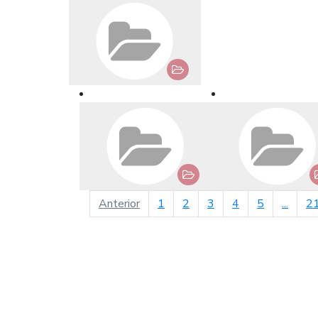
página anterior
Anterior
1
2
3
4
5
...
2