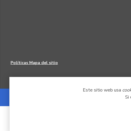
Políticas
Mapa del sitio
Este sitio web usa
coo
Si