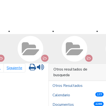
Imprimir
Leer contenido
página siguiente
1
Siguiente
Otros resultados de
busqueda
Otros Resultados
Calendario
177
Documentos
2286