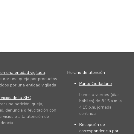
on una entidad vigilada
:
Horario de atención
taurar una queja por productos
Punto Ciudadano
:
cidos por una entidad vigilada
Lunes a viernes (días
vicios de la SFC
:
hábiles) de 8:15 a.m. a
rar una petición, queja,
4:15 p.m. jornada
ud, denuncia o felicitación con
continua
ervicios o a la atención de
dencia.
Recepción de
correspondencia por