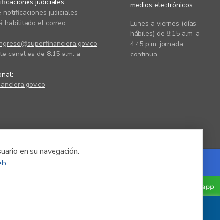
ficaciones judiciales:
medios electrónicos:
 notificaciones judiciales
 habilitado el correo
Lunes a viernes (días
hábiles) de 8:15 a.m. a
ingreso@superfinanciera.gov.co
4:45 p.m. jornada
te canal es de 8:15 a.m. a
continua
ional:
anciera.gov.co
suario en su navegación.
eb
.
Powered by Nexura