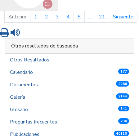
página anterior
pá
Anterior
1
2
3
4
5
...
21
Siguiente
Imprimir
Leer contenido
Otros resultados de busqueda
Otros Resultados
Calendario
177
Documentos
2286
Galería
2144
Glosario
541
Preguntas frecuentes
236
Publicaciones
40110