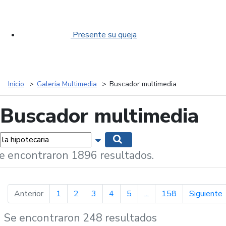
Presente su queja
Inicio
Galería Multimedia
Buscador multimedia
Buscador multimedia
labras...
Mostrar opciones de búsqueda
Buscar
e encontraron 1896 resultados.
página anterior
p
Anterior
1
2
3
4
5
...
158
Siguiente
Se encontraron 248 resultados