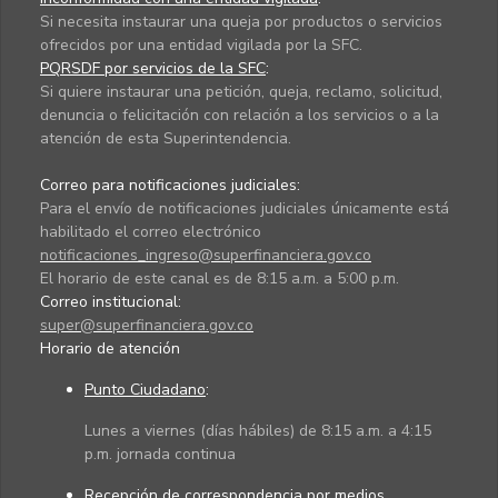
Si necesita instaurar una queja por productos o servicios
ofrecidos por una entidad vigilada por la SFC.
PQRSDF por servicios de la SFC
:
Si quiere instaurar una petición, queja, reclamo, solicitud,
denuncia o felicitación con relación a los servicios o a la
atención de esta Superintendencia.
Correo para notificaciones judiciales:
Para el envío de notificaciones judiciales únicamente está
habilitado el correo electrónico
notificaciones_ingreso@superfinanciera.gov.co
El horario de este canal es de 8:15 a.m. a 5:00 p.m.
Correo institucional:
super@superfinanciera.gov.co
Horario de atención
Punto Ciudadano
:
Lunes a viernes (días hábiles) de 8:15 a.m. a 4:15
p.m. jornada continua
Recepción de correspondencia por medios