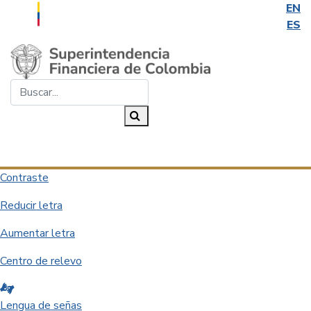
EN
ES
Saltar al contenido principal
Buscar...
Buscar
Desplegar navegación
Contraste
Reducir letra
Aumentar letra
Centro de relevo
Lengua de señas