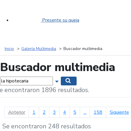
Presente su queja
Inicio
Galería Multimedia
Buscador multimedia
Buscador multimedia
labras...
Mostrar opciones de búsqueda
Buscar
e encontraron 1896 resultados.
página anterior
p
Anterior
1
2
3
4
5
...
158
Siguiente
Se encontraron 248 resultados