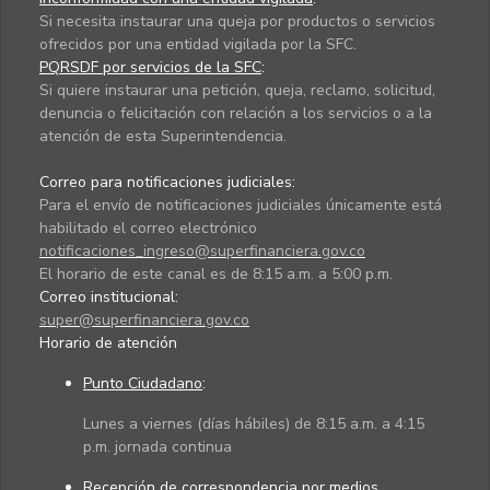
Si necesita instaurar una queja por productos o servicios
ofrecidos por una entidad vigilada por la SFC.
PQRSDF por servicios de la SFC
:
Si quiere instaurar una petición, queja, reclamo, solicitud,
denuncia o felicitación con relación a los servicios o a la
atención de esta Superintendencia.
Correo para notificaciones judiciales:
Para el envío de notificaciones judiciales únicamente está
habilitado el correo electrónico
notificaciones_ingreso@superfinanciera.gov.co
El horario de este canal es de 8:15 a.m. a 5:00 p.m.
Correo institucional:
super@superfinanciera.gov.co
Horario de atención
Punto Ciudadano
:
Lunes a viernes (días hábiles) de 8:15 a.m. a 4:15
p.m. jornada continua
Recepción de correspondencia por medios