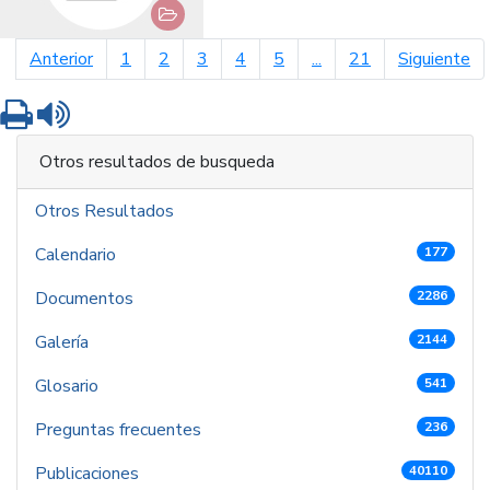
página anterior
pá
Anterior
1
2
3
4
5
...
21
Siguiente
Imprimir
Leer contenido
Otros resultados de busqueda
Otros Resultados
Calendario
177
Documentos
2286
Galería
2144
Glosario
541
Preguntas frecuentes
236
Publicaciones
40110