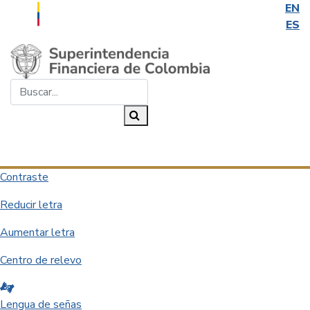
EN
ES
Saltar al contenido principal
Buscar...
Buscar
Desplegar navegación
Contraste
Reducir letra
Aumentar letra
Centro de relevo
Lengua de señas