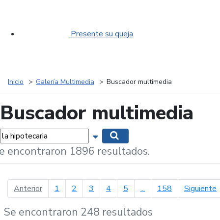
Presente su queja
Inicio
Galería Multimedia
Buscador multimedia
Buscador multimedia
labras...
Mostrar opciones de búsqueda
Buscar
e encontraron 1896 resultados.
página anterior
p
Anterior
1
2
3
4
5
...
158
Siguiente
Se encontraron 248 resultados