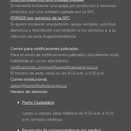
Si necesita instaurar una queja por productos o servicios
ofrecidos por una entidad vigilada por la SFC.
PQRSDF por servicios de la SFC
:
Si quiere instaurar una petición, queja, reclamo, solicitud,
denuncia o felicitación con relación a los servicios o a la
atención de esta Superintendencia.
Correo para notificaciones judiciales:
Para el envío de notificaciones judiciales únicamente está
habilitado el correo electrónico
notificaciones_ingreso@superfinanciera.gov.co
El horario de este canal es de 8:15 a.m. a 5:00 p.m.
Correo institucional:
super@superfinanciera.gov.co
Horario de atención
Punto Ciudadano
:
Lunes a viernes (días hábiles) de 8:15 a.m. a 4:15
p.m. jornada continua
Recepción de correspondencia por medios