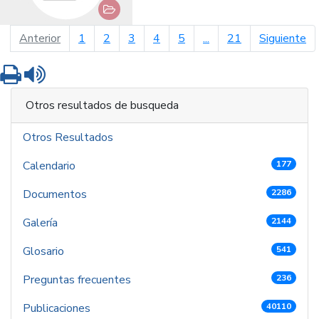
página anterior
pá
Anterior
1
2
3
4
5
...
21
Siguiente
Imprimir
Leer contenido
Otros resultados de busqueda
Otros Resultados
Calendario
177
Documentos
2286
Galería
2144
Glosario
541
Preguntas frecuentes
236
Publicaciones
40110