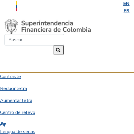
EN
ES
Saltar al contenido principal
Buscar...
Buscar
Desplegar navegación
Contraste
Reducir letra
Aumentar letra
Centro de relevo
Lengua de señas