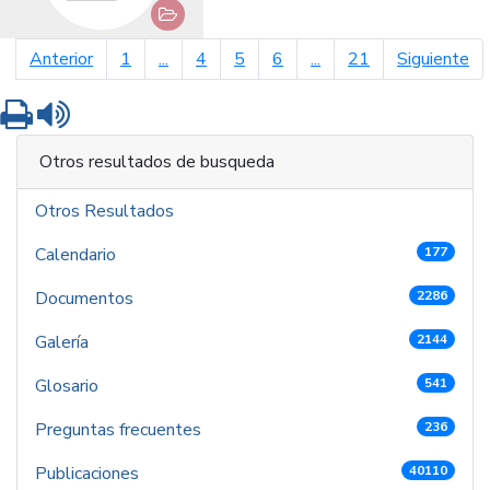
página anterior
pá
Anterior
1
...
4
5
6
...
21
Siguiente
Imprimir
Leer contenido
Otros resultados de busqueda
Otros Resultados
Calendario
177
Documentos
2286
Galería
2144
Glosario
541
Preguntas frecuentes
236
Publicaciones
40110