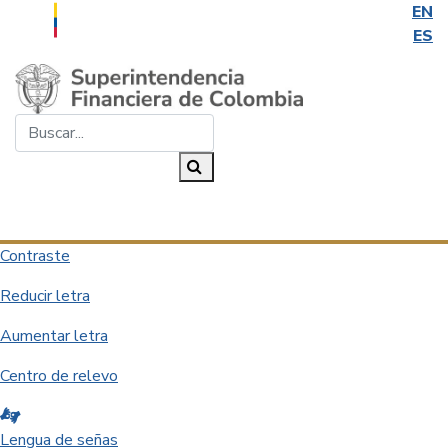
EN
ES
Saltar al contenido principal
Buscar...
Buscar
Desplegar navegación
Contraste
Reducir letra
Aumentar letra
Centro de relevo
Lengua de señas