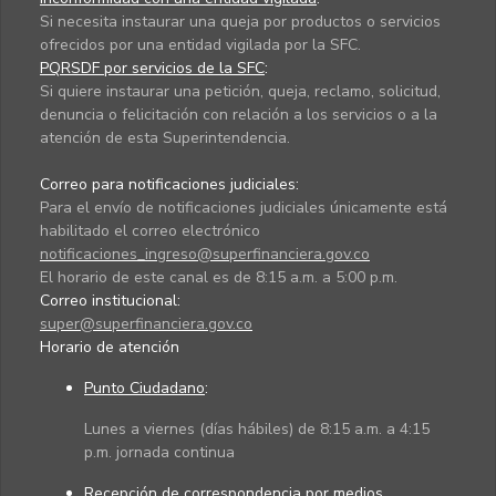
Si necesita instaurar una queja por productos o servicios
ofrecidos por una entidad vigilada por la SFC.
PQRSDF por servicios de la SFC
:
Si quiere instaurar una petición, queja, reclamo, solicitud,
denuncia o felicitación con relación a los servicios o a la
atención de esta Superintendencia.
Correo para notificaciones judiciales:
Para el envío de notificaciones judiciales únicamente está
habilitado el correo electrónico
notificaciones_ingreso@superfinanciera.gov.co
El horario de este canal es de 8:15 a.m. a 5:00 p.m.
Correo institucional:
super@superfinanciera.gov.co
Horario de atención
Punto Ciudadano
:
Lunes a viernes (días hábiles) de 8:15 a.m. a 4:15
p.m. jornada continua
Recepción de correspondencia por medios