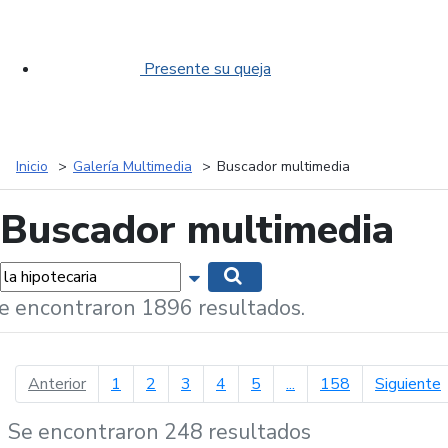
Presente su queja
Inicio
Galería Multimedia
Buscador multimedia
Buscador multimedia
labras...
Mostrar opciones de búsqueda
Buscar
e encontraron 1896 resultados.
página anterior
p
Anterior
1
2
3
4
5
...
158
Siguiente
Se encontraron 248 resultados