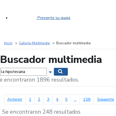
Presente su queja
Inicio
Galería Multimedia
Buscador multimedia
Buscador multimedia
labras...
Mostrar opciones de búsqueda
Buscar
e encontraron 1896 resultados.
página anterior
p
Anterior
1
2
3
4
5
...
158
Siguiente
Se encontraron 248 resultados