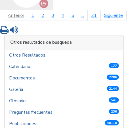
página anterior
pá
Anterior
1
2
3
4
5
...
21
Siguiente
Imprimir
Leer contenido
Otros resultados de busqueda
Otros Resultados
Calendario
177
Documentos
2286
Galería
2144
Glosario
541
Preguntas frecuentes
236
Publicaciones
40110