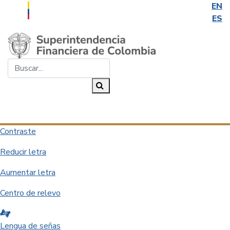
EN
ES
Saltar al contenido principal
Buscar...
Buscar
Desplegar navegación
Contraste
Reducir letra
Aumentar letra
Centro de relevo
Lengua de señas