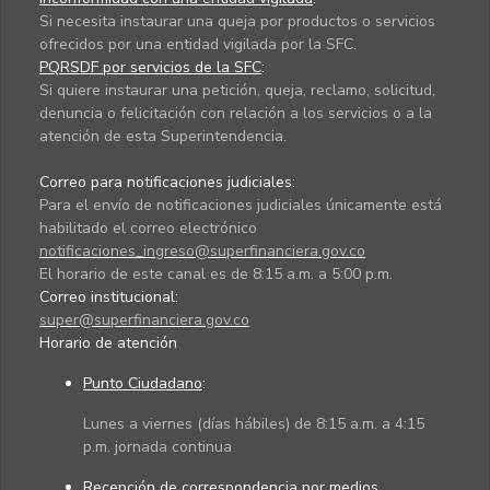
Si necesita instaurar una queja por productos o servicios
ofrecidos por una entidad vigilada por la SFC.
PQRSDF por servicios de la SFC
:
Si quiere instaurar una petición, queja, reclamo, solicitud,
denuncia o felicitación con relación a los servicios o a la
atención de esta Superintendencia.
Correo para notificaciones judiciales:
Para el envío de notificaciones judiciales únicamente está
habilitado el correo electrónico
notificaciones_ingreso@superfinanciera.gov.co
El horario de este canal es de 8:15 a.m. a 5:00 p.m.
Correo institucional:
super@superfinanciera.gov.co
Horario de atención
Punto Ciudadano
:
Lunes a viernes (días hábiles) de 8:15 a.m. a 4:15
p.m. jornada continua
Recepción de correspondencia por medios