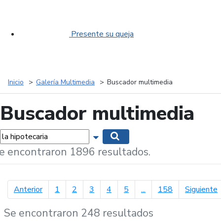
Presente su queja
Inicio
Galería Multimedia
Buscador multimedia
Buscador multimedia
labras...
Mostrar opciones de búsqueda
Buscar
e encontraron 1896 resultados.
página anterior
p
Anterior
1
2
3
4
5
...
158
Siguiente
Se encontraron 248 resultados