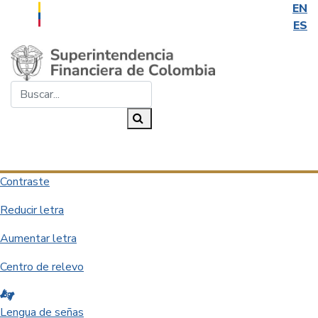
EN
ES
Saltar al contenido principal
Buscar...
Buscar
Desplegar navegación
Contraste
Reducir letra
Aumentar letra
Centro de relevo
Lengua de señas