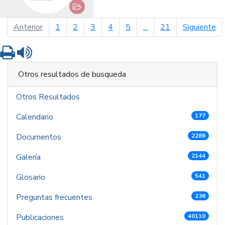
página anterior
pá
Anterior
1
2
3
4
5
...
21
Siguiente
Imprimir
Leer contenido
Otros resultados de busqueda
Otros Resultados
Calendario
177
Documentos
2286
Galería
2144
Glosario
541
Preguntas frecuentes
236
Publicaciones
40110