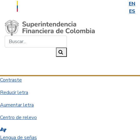
EN
ES
Saltar al contenido principal
Buscar...
Buscar
Desplegar navegación
Contraste
Reducir letra
Aumentar letra
Centro de relevo
Lengua de señas