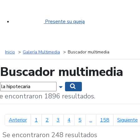
Presente su queja
Inicio
Galería Multimedia
Buscador multimedia
Buscador multimedia
labras...
Mostrar opciones de búsqueda
Buscar
e encontraron 1896 resultados.
página anterior
p
Anterior
1
2
3
4
5
...
158
Siguiente
Se encontraron 248 resultados