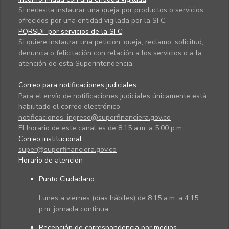
Si necesita instaurar una queja por productos o servicios
ofrecidos por una entidad vigilada por la SFC.
PQRSDF por servicios de la SFC
:
Si quiere instaurar una petición, queja, reclamo, solicitud,
denuncia o felicitación con relación a los servicios o a la
atención de esta Superintendencia.
Correo para notificaciones judiciales:
Para el envío de notificaciones judiciales únicamente está
habilitado el correo electrónico
notificaciones_ingreso@superfinanciera.gov.co
El horario de este canal es de 8:15 a.m. a 5:00 p.m.
Correo institucional:
super@superfinanciera.gov.co
Horario de atención
Punto Ciudadano
:
Lunes a viernes (días hábiles) de 8:15 a.m. a 4:15
p.m. jornada continua
Recepción de correspondencia por medios