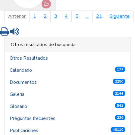
página anterior
pá
Anterior
1
2
3
4
5
...
21
Siguiente
Imprimir
Leer contenido
Otros resultados de busqueda
Otros Resultados
Calendario
177
Documentos
2286
Galería
2144
Glosario
541
Preguntas frecuentes
236
Publicaciones
40110