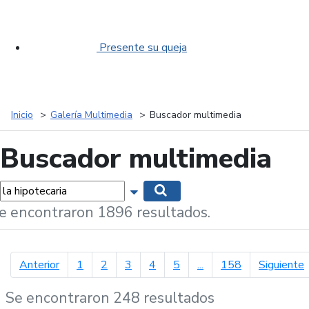
Presente su queja
Inicio
Galería Multimedia
Buscador multimedia
Buscador multimedia
labras...
Mostrar opciones de búsqueda
Buscar
e encontraron 1896 resultados.
página anterior
p
Anterior
1
2
3
4
5
...
158
Siguiente
Se encontraron 248 resultados