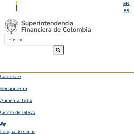
EN
ES
Saltar al contenido principal
Buscar...
Buscar
Desplegar navegación
Contraste
Reducir letra
Aumentar letra
Centro de relevo
Lengua de señas