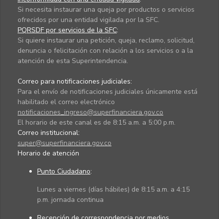
Si necesita instaurar una queja por productos o servicios
ofrecidos por una entidad vigilada por la SFC.
PQRSDF por servicios de la SFC
:
Si quiere instaurar una petición, queja, reclamo, solicitud,
denuncia o felicitación con relación a los servicios o a la
atención de esta Superintendencia.
Correo para notificaciones judiciales:
Para el envío de notificaciones judiciales únicamente está
habilitado el correo electrónico
notificaciones_ingreso@superfinanciera.gov.co
El horario de este canal es de 8:15 a.m. a 5:00 p.m.
Correo institucional:
super@superfinanciera.gov.co
Horario de atención
Punto Ciudadano
:
Lunes a viernes (días hábiles) de 8:15 a.m. a 4:15
p.m. jornada continua
Recepción de correspondencia por medios