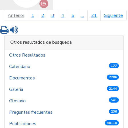
página anterior
pá
Anterior
1
2
3
4
5
...
21
Siguiente
Imprimir
Leer contenido
Otros resultados de busqueda
Otros Resultados
Calendario
177
Documentos
2286
Galería
2144
Glosario
541
Preguntas frecuentes
236
Publicaciones
40110