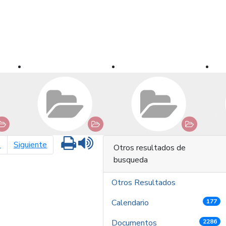
Imprimir
Leer contenido
página siguiente
1
Siguiente
Otros resultados de
busqueda
Otros Resultados
Calendario
177
Documentos
2286