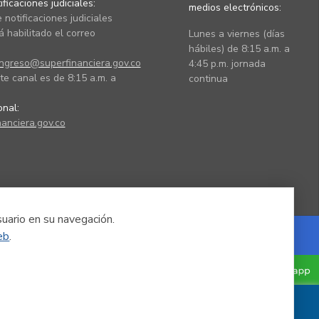
ficaciones judiciales:
medios electrónicos:
 notificaciones judiciales
 habilitado el correo
Lunes a viernes (días
hábiles) de 8:15 a.m. a
ingreso@superfinanciera.gov.co
4:45 p.m. jornada
te canal es de 8:15 a.m. a
continua
ional:
anciera.gov.co
suario en su navegación.
eb
.
Powered by Nexura