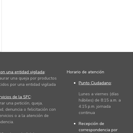
on una entidad vigilada
:
Horario de atención
taurar una queja por productos
Punto Ciudadano
:
cidos por una entidad vigilada
Lunes a viernes (días
vicios de la SFC
:
hábiles) de 8:15 a.m. a
rar una petición, queja,
4:15 p.m. jornada
ud, denuncia o felicitación con
continua
ervicios o a la atención de
dencia.
Recepción de
correspondencia por