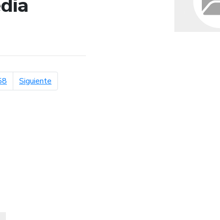
dia
de búsqueda
página siguiente
58
Siguiente