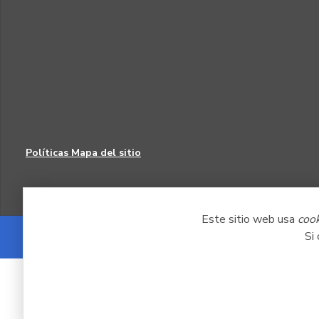
Políticas
Mapa del sitio
Este sitio web usa
coo
Si