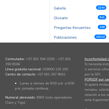
Galería
2144
Glosario
541
Preguntas frecuentes
236
Publicaciones
40110
Conmutador:
+57 601 594 0200 - +57 601
Inconformidad c
350 8166
Si necesita ins
Línea gratuita nacional:
018000 120 100
o servicios ofre
Centro de contacto:
+57 601 307 8042
por la SFC.
PQRSDF por ser
Lunes a viernes de 8:00 a.m. a 6:00
Si quiere instau
p.m. jornada continua.
reclamo, solicit
relación a los s
Numeral abreviado:
#903 (solo operadores
esta Superinten
Claro y Tigo)