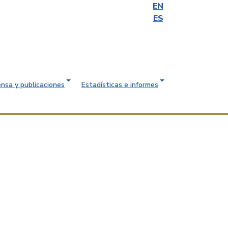
EN
ES
ensa y publicaciones
Estadísticas e informes