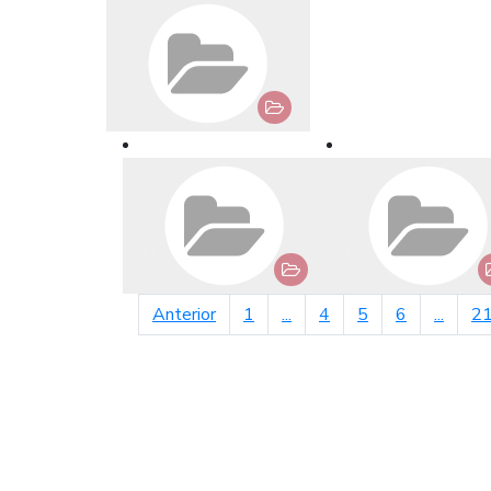
página anterior
Anterior
1
...
4
5
6
...
2