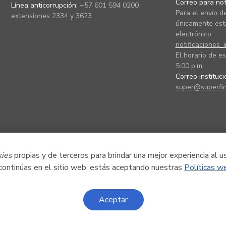
Correo para noti
Línea anticorrupción:
+57 601 594 0200
Para el envío de
extensiones 2334 y 3623
únicamente está
electrónico
notificaciones_
El horario de es
5:00 p.m.
Correo instituc
super@superfin
kies
propias y de terceros para brindar una mejor experiencia al u
 continúas en el sitio web, estás aceptando nuestras
Políticas w
Aceptar