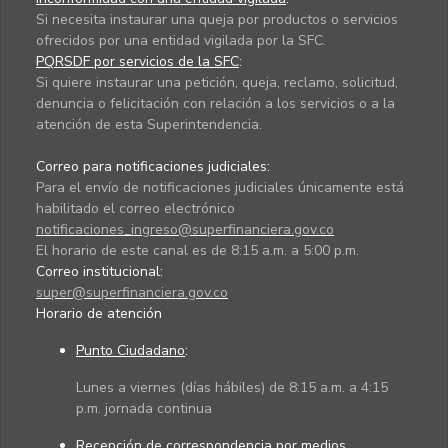
Si necesita instaurar una queja por productos o servicios
ofrecidos por una entidad vigilada por la SFC.
PQRSDF por servicios de la SFC
:
Si quiere instaurar una petición, queja, reclamo, solicitud,
denuncia o felicitación con relación a los servicios o a la
atención de esta Superintendencia.
Correo para notificaciones judiciales:
Para el envío de notificaciones judiciales únicamente está
habilitado el correo electrónico
notificaciones_ingreso@superfinanciera.gov.co
El horario de este canal es de 8:15 a.m. a 5:00 p.m.
Correo institucional:
super@superfinanciera.gov.co
Horario de atención
Punto Ciudadano
:
Lunes a viernes (días hábiles) de 8:15 a.m. a 4:15
p.m. jornada continua
Recepción de correspondencia por medios