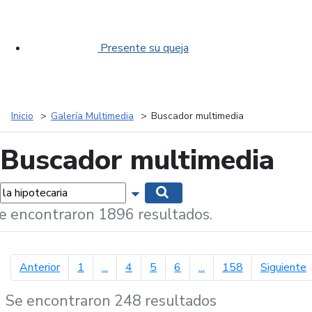
Presente su queja
Inicio
Galería Multimedia
Buscador multimedia
Buscador multimedia
labras...
Mostrar opciones de búsqueda
Buscar
e encontraron 1896 resultados.
página anterior
p
Anterior
1
...
4
5
6
...
158
Siguiente
Se encontraron 248 resultados