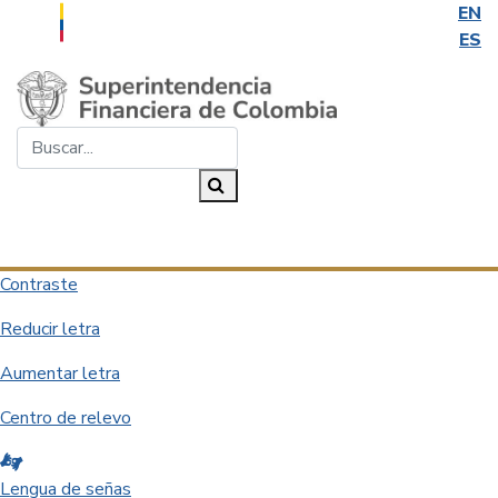
EN
ES
Saltar al contenido principal
Buscar...
Buscar
Desplegar navegación
Contraste
Reducir letra
Aumentar letra
Centro de relevo
Lengua de señas