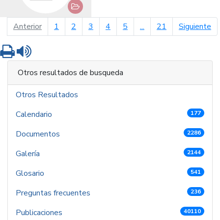
página anterior
pá
Anterior
1
2
3
4
5
...
21
Siguiente
Imprimir
Leer contenido
Otros resultados de busqueda
Otros Resultados
Calendario
177
Documentos
2286
Galería
2144
Glosario
541
Preguntas frecuentes
236
Publicaciones
40110