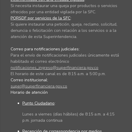
Si necesita instaurar una queja por productos o servicios
ofrecidos por una entidad vigilada por la SFC.
PQRSDF por servicios de la SFC
:
Si quiere instaurar una petición, queja, reclamo, solicitud,
denuncia o felicitación con relación a los servicios o a la
atención de esta Superintendencia.
Correo para notificaciones judiciales:
Para el envío de notificaciones judiciales únicamente está
habilitado el correo electrónico
notificaciones_ingreso@superfinanciera.gov.co
El horario de este canal es de 8:15 a.m. a 5:00 p.m.
Correo institucional:
super@superfinanciera.gov.co
Horario de atención
Punto Ciudadano
:
Lunes a viernes (días hábiles) de 8:15 a.m. a 4:15
p.m. jornada continua
Recepción de correspondencia por medios