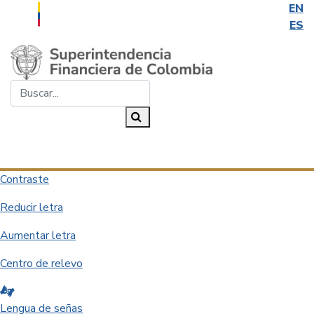
EN
ES
Saltar al contenido principal
Buscar...
Buscar
Desplegar navegación
Contraste
Reducir letra
Aumentar letra
Centro de relevo
Lengua de señas