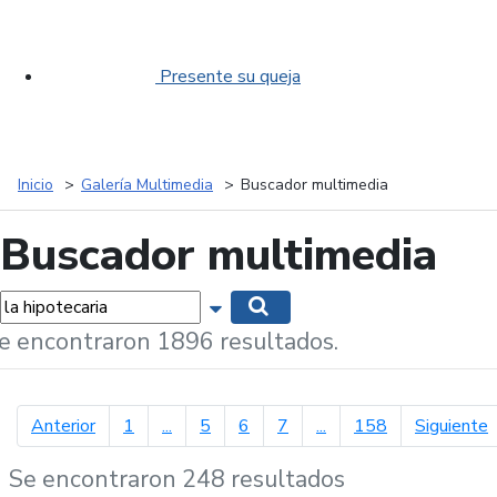
Presente su queja
Inicio
Galería Multimedia
Buscador multimedia
Buscador multimedia
labras...
Mostrar opciones de búsqueda
Buscar
e encontraron 1896 resultados.
página anterior
p
Anterior
1
...
5
6
7
...
158
Siguiente
Se encontraron 248 resultados