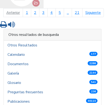
página anterior
pá
Anterior
1
2
3
4
5
...
21
Siguiente
Imprimir
Leer contenido
Otros resultados de busqueda
Otros Resultados
Calendario
177
Documentos
2286
Galería
2144
Glosario
541
Preguntas frecuentes
236
Publicaciones
40110