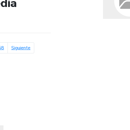
dia
de búsqueda
página siguiente
58
Siguiente