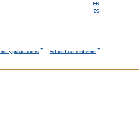
EN
ES
ensa y publicaciones
Estadísticas e informes