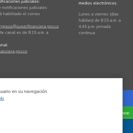
ficaciones judiciales:
medios electrónicos:
 notificaciones judiciales
 habilitado el correo
Lunes a viernes (días
hábiles) de 8:15 a.m. a
ingreso@superfinanciera.gov.co
4:45 p.m. jornada
te canal es de 8:15 a.m. a
continua
ional:
anciera.gov.co
suario en su navegación.
eb
.
Powered by Nexura