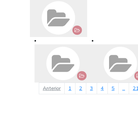
página anterior
Anterior
1
2
3
4
5
...
2