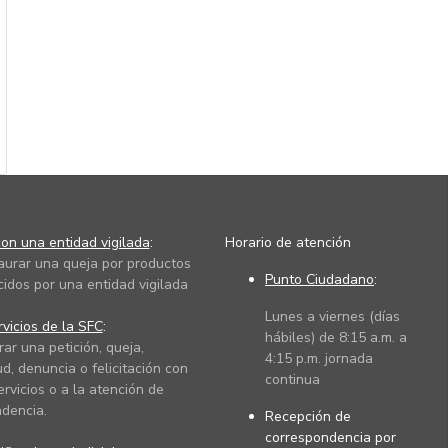
on una entidad vigilada
:
Horario de atención
taurar una queja por productos
Punto Ciudadano
:
cidos por una entidad vigilada
Lunes a viernes (días
vicios de la SFC
:
hábiles) de 8:15 a.m. a
rar una petición, queja,
4:15 p.m. jornada
ud, denuncia o felicitación con
continua
ervicios o a la atención de
dencia.
Recepción de
correspondencia por