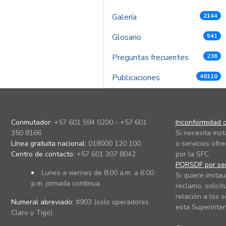
Galería
2144
Glosario
541
Preguntas frecuentes
236
Publicaciones
40110
Conmutador:
+57 601 594 0200 - +57 601
Inconformidad c
350 8166
Si necesita ins
Línea gratuita nacional:
018000 120 100
o servicios ofre
Centro de contacto:
+57 601 307 8042
por la SFC.
PQRSDF por ser
Lunes a viernes de 8:00 a.m. a 6:00
Si quiere instau
p.m. jornada continua.
reclamo, solicit
relación a los s
Numeral abreviado:
#903 (solo operadores
esta Superinten
Claro y Tigo)