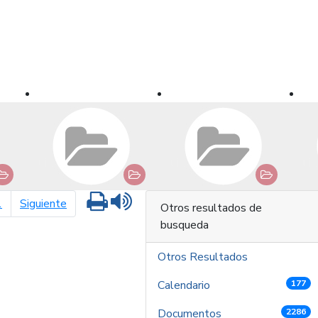
Imprimir
Leer contenido
página siguiente
1
Siguiente
Otros resultados de
busqueda
Otros Resultados
Calendario
177
Documentos
2286