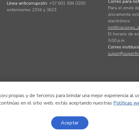
Correo para noti
Línea anticorrupción:
+57 601 594 0200
Para el envío de
extensiones 2334 y 3623
únicamente está
electrónico
notificaciones_
El horario de es
5:00 p.m.
Correo instituc
super@superfin
kies
propias y de terceros para brindar una mejor experiencia al u
 continúas en el sitio web, estás aceptando nuestras
Políticas w
Aceptar