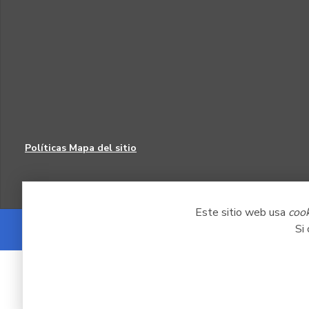
Políticas
Mapa del sitio
Este sitio web usa
coo
Si