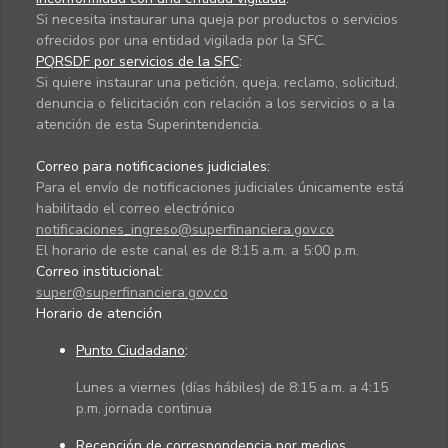
Si necesita instaurar una queja por productos o servicios
ofrecidos por una entidad vigilada por la SFC.
PQRSDF por servicios de la SFC
:
Si quiere instaurar una petición, queja, reclamo, solicitud,
denuncia o felicitación con relación a los servicios o a la
atención de esta Superintendencia.
Correo para notificaciones judiciales:
Para el envío de notificaciones judiciales únicamente está
habilitado el correo electrónico
notificaciones_ingreso@superfinanciera.gov.co
El horario de este canal es de 8:15 a.m. a 5:00 p.m.
Correo institucional:
super@superfinanciera.gov.co
Horario de atención
Punto Ciudadano
:
Lunes a viernes (días hábiles) de 8:15 a.m. a 4:15
p.m. jornada continua
Recepción de correspondencia por medios