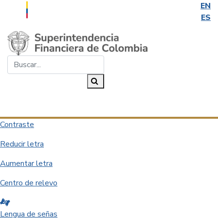
EN
ES
Saltar al contenido principal
Buscar...
Buscar
Desplegar navegación
Contraste
Reducir letra
Aumentar letra
Centro de relevo
Lengua de señas