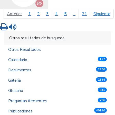
página anterior
pá
Anterior
1
2
3
4
5
...
21
Siguiente
Imprimir
Leer contenido
Otros resultados de busqueda
Otros Resultados
Calendario
177
Documentos
2286
Galería
2144
Glosario
541
Preguntas frecuentes
236
Publicaciones
40110