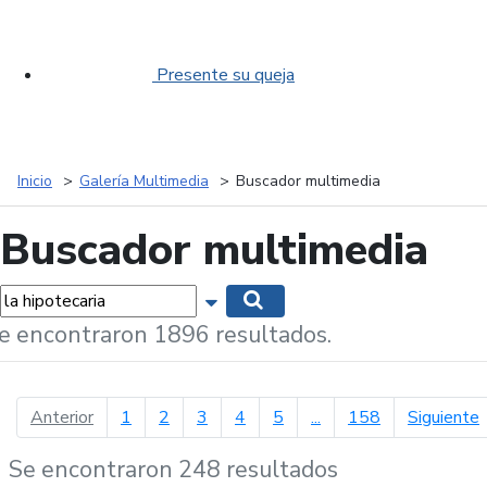
Presente su queja
Inicio
Galería Multimedia
Buscador multimedia
Buscador multimedia
labras...
Mostrar opciones de búsqueda
Buscar
e encontraron 1896 resultados.
página anterior
p
Anterior
1
2
3
4
5
...
158
Siguiente
Se encontraron 248 resultados