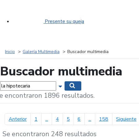
Presente su queja
Inicio
Galería Multimedia
Buscador multimedia
Buscador multimedia
labras...
Mostrar opciones de búsqueda
Buscar
e encontraron 1896 resultados.
página anterior
p
Anterior
1
...
4
5
6
...
158
Siguiente
Se encontraron 248 resultados