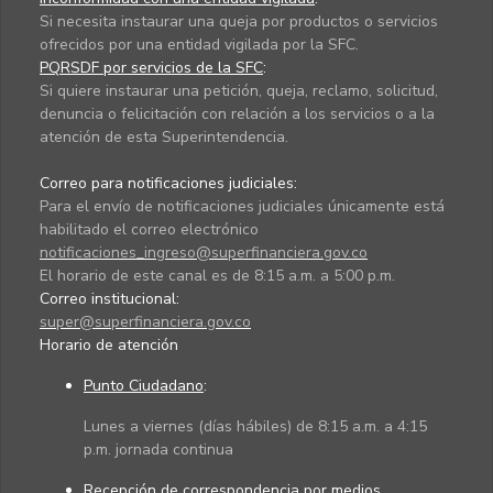
Si necesita instaurar una queja por productos o servicios
ofrecidos por una entidad vigilada por la SFC.
PQRSDF por servicios de la SFC
:
Si quiere instaurar una petición, queja, reclamo, solicitud,
denuncia o felicitación con relación a los servicios o a la
atención de esta Superintendencia.
Correo para notificaciones judiciales:
Para el envío de notificaciones judiciales únicamente está
habilitado el correo electrónico
notificaciones_ingreso@superfinanciera.gov.co
El horario de este canal es de 8:15 a.m. a 5:00 p.m.
Correo institucional:
super@superfinanciera.gov.co
Horario de atención
Punto Ciudadano
:
Lunes a viernes (días hábiles) de 8:15 a.m. a 4:15
p.m. jornada continua
Recepción de correspondencia por medios