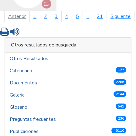
página anterior
pá
Anterior
1
2
3
4
5
...
21
Siguiente
Imprimir
Leer contenido
Otros resultados de busqueda
Otros Resultados
Calendario
177
Documentos
2286
Galería
2144
Glosario
541
Preguntas frecuentes
236
Publicaciones
40110