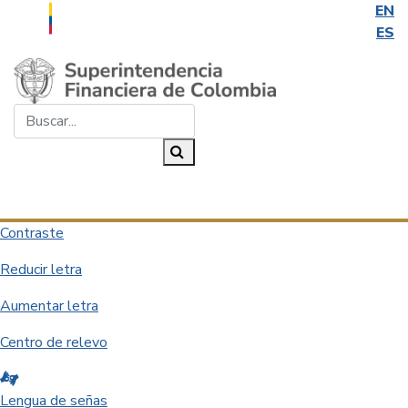
EN
ES
Saltar al contenido principal
Buscar...
Buscar
Desplegar navegación
Contraste
Reducir letra
Aumentar letra
Centro de relevo
Lengua de señas