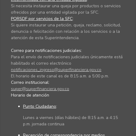
Si necesita instaurar una queja por productos o servicios
ofrecidos por una entidad vigilada por la SFC.
PQRSDF por servicios de la SFC
:
Si quiere instaurar una petición, queja, reclamo, solicitud,
denuncia o felicitación con relación a los servicios o a la
atención de esta Superintendencia.
Correo para notificaciones judiciales:
Para el envío de notificaciones judiciales únicamente está
habilitado el correo electrónico
notificaciones_ingreso@superfinanciera.gov.co
El horario de este canal es de 8:15 a.m. a 5:00 p.m.
Correo institucional:
super@superfinanciera.gov.co
Horario de atención
Punto Ciudadano
:
Lunes a viernes (días hábiles) de 8:15 a.m. a 4:15
p.m. jornada continua
Recepción de correspondencia por medios