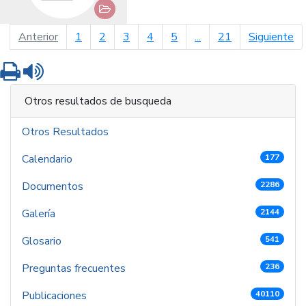
página anterior
pá
Anterior
1
2
3
4
5
...
21
Siguiente
Imprimir
Leer contenido
Otros resultados de busqueda
Otros Resultados
Calendario
177
Documentos
2286
Galería
2144
Glosario
541
Preguntas frecuentes
236
Publicaciones
40110