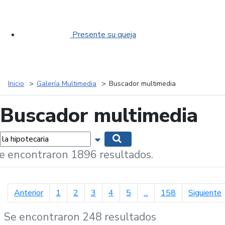
Presente su queja
Inicio
Galería Multimedia
Buscador multimedia
Buscador multimedia
labras...
Mostrar opciones de búsqueda
Buscar
e encontraron 1896 resultados.
página anterior
p
Anterior
1
2
3
4
5
...
158
Siguiente
Se encontraron 248 resultados