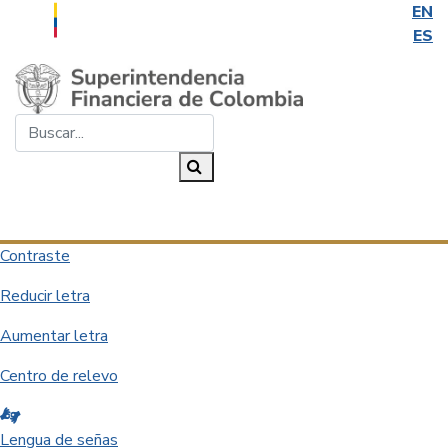
EN
ES
Saltar al contenido principal
Buscar...
Buscar
Desplegar navegación
Contraste
Reducir letra
Aumentar letra
Centro de relevo
Lengua de señas