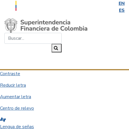
EN
ES
Saltar al contenido principal
Buscar...
Buscar
Desplegar navegación
Contraste
Reducir letra
Aumentar letra
Centro de relevo
Lengua de señas