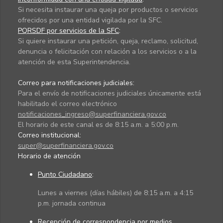
Si necesita instaurar una queja por productos o servicios
ofrecidos por una entidad vigilada por la SFC.
PQRSDF por servicios de la SFC
:
Si quiere instaurar una petición, queja, reclamo, solicitud,
denuncia o felicitación con relación a los servicios o a la
atención de esta Superintendencia.
Correo para notificaciones judiciales:
Para el envío de notificaciones judiciales únicamente está
habilitado el correo electrónico
notificaciones_ingreso@superfinanciera.gov.co
El horario de este canal es de 8:15 a.m. a 5:00 p.m.
Correo institucional:
super@superfinanciera.gov.co
Horario de atención
Punto Ciudadano
:
Lunes a viernes (días hábiles) de 8:15 a.m. a 4:15
p.m. jornada continua
Recepción de correspondencia por medios