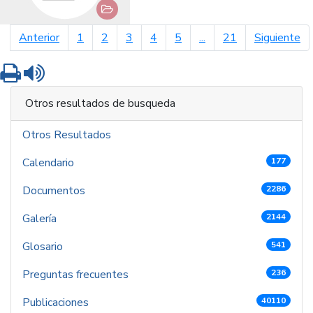
página anterior
pá
Anterior
1
2
3
4
5
...
21
Siguiente
Imprimir
Leer contenido
Otros resultados de busqueda
Otros Resultados
Calendario
177
Documentos
2286
Galería
2144
Glosario
541
Preguntas frecuentes
236
Publicaciones
40110