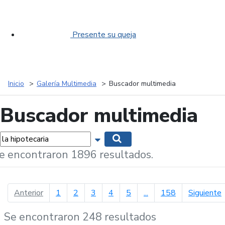
Presente su queja
Inicio
Galería Multimedia
Buscador multimedia
Buscador multimedia
labras...
Mostrar opciones de búsqueda
Buscar
e encontraron 1896 resultados.
página anterior
p
Anterior
1
2
3
4
5
...
158
Siguiente
Se encontraron 248 resultados