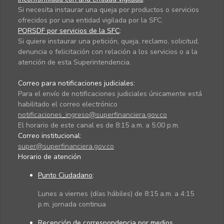
Si necesita instaurar una queja por productos o servicios
ofrecidos por una entidad vigilada por la SFC.
PQRSDF por servicios de la SFC
:
Si quiere instaurar una petición, queja, reclamo, solicitud,
denuncia o felicitación con relación a los servicios o a la
atención de esta Superintendencia.
Correo para notificaciones judiciales:
Para el envío de notificaciones judiciales únicamente está
habilitado el correo electrónico
notificaciones_ingreso@superfinanciera.gov.co
El horario de este canal es de 8:15 a.m. a 5:00 p.m.
Correo institucional:
super@superfinanciera.gov.co
Horario de atención
Punto Ciudadano
:
Lunes a viernes (días hábiles) de 8:15 a.m. a 4:15
p.m. jornada continua
Recepción de correspondencia por medios