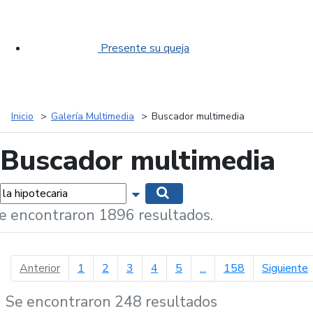
Presente su queja
Inicio
Galería Multimedia
Buscador multimedia
Buscador multimedia
labras...
Mostrar opciones de búsqueda
Buscar
e encontraron 1896 resultados.
página anterior
p
Anterior
1
2
3
4
5
...
158
Siguiente
Se encontraron 248 resultados