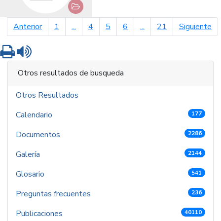
página anterior
pá
Anterior
1
...
4
5
6
...
21
Siguiente
Imprimir
Leer contenido
Otros resultados de busqueda
Otros Resultados
Calendario
177
Documentos
2286
Galería
2144
Glosario
541
Preguntas frecuentes
236
Publicaciones
40110