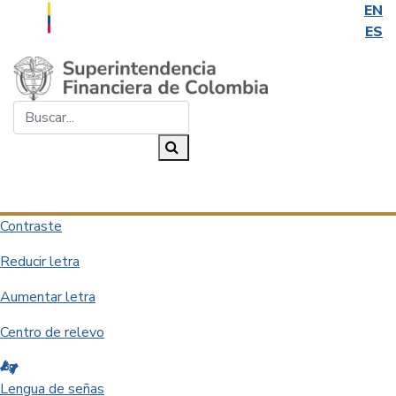
EN
ES
Saltar al contenido principal
Buscar...
Buscar
Desplegar navegación
Contraste
Reducir letra
Aumentar letra
Centro de relevo
Lengua de señas