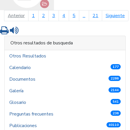
página anterior
pá
Anterior
1
2
3
4
5
...
21
Siguiente
Imprimir
Leer contenido
Otros resultados de busqueda
Otros Resultados
Calendario
177
Documentos
2286
Galería
2144
Glosario
541
Preguntas frecuentes
236
Publicaciones
40110