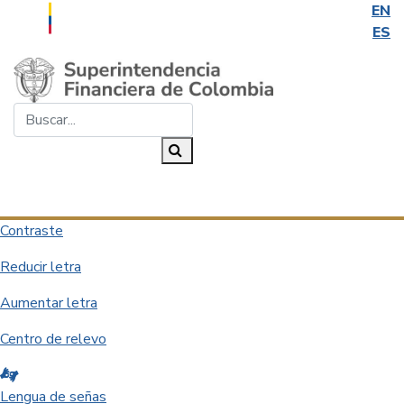
EN
ES
Saltar al contenido principal
Buscar...
Buscar
Desplegar navegación
Contraste
Reducir letra
Aumentar letra
Centro de relevo
Lengua de señas