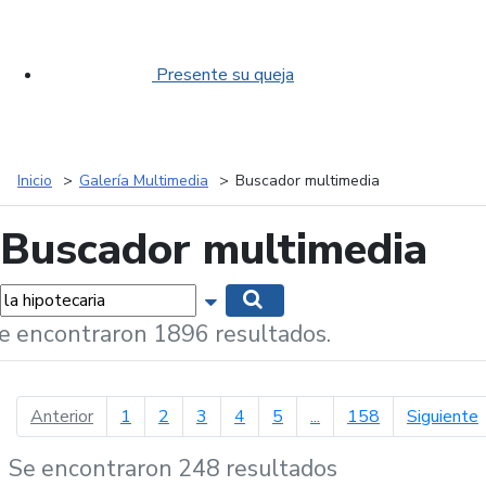
Presente su queja
Inicio
Galería Multimedia
Buscador multimedia
Buscador multimedia
labras...
Mostrar opciones de búsqueda
Buscar
e encontraron 1896 resultados.
página anterior
p
Anterior
1
2
3
4
5
...
158
Siguiente
Se encontraron 248 resultados