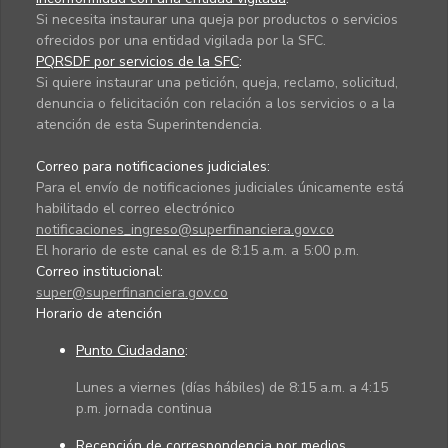
Si necesita instaurar una queja por productos o servicios
ofrecidos por una entidad vigilada por la SFC.
PQRSDF por servicios de la SFC
:
Si quiere instaurar una petición, queja, reclamo, solicitud,
denuncia o felicitación con relación a los servicios o a la
atención de esta Superintendencia.
Correo para notificaciones judiciales:
Para el envío de notificaciones judiciales únicamente está
habilitado el correo electrónico
notificaciones_ingreso@superfinanciera.gov.co
El horario de este canal es de 8:15 a.m. a 5:00 p.m.
Correo institucional:
super@superfinanciera.gov.co
Horario de atención
Punto Ciudadano
:
Lunes a viernes (días hábiles) de 8:15 a.m. a 4:15
p.m. jornada continua
Recepción de correspondencia por medios