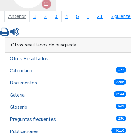
página anterior
pá
Anterior
1
2
3
4
5
...
21
Siguiente
Imprimir
Leer contenido
Otros resultados de busqueda
Otros Resultados
Calendario
177
Documentos
2286
Galería
2144
Glosario
541
Preguntas frecuentes
236
Publicaciones
40110