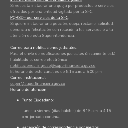
Si necesita instaurar una queja por productos o servicios
ofrecidos por una entidad vigilada por la SFC.
PQRSDF por servicios de la SFC
:
Si quiere instaurar una petición, queja, reclamo, solicitud,
denuncia o felicitación con relación a los servicios o a la
atención de esta Superintendencia.
Correo para notificaciones judiciales:
Para el envío de notificaciones judiciales únicamente está
habilitado el correo electrónico
notificaciones_ingreso@superfinanciera.gov.co
El horario de este canal es de 8:15 a.m. a 5:00 p.m.
Correo institucional:
super@superfinanciera.gov.co
Horario de atención
Punto Ciudadano
:
Lunes a viernes (días hábiles) de 8:15 a.m. a 4:15
p.m. jornada continua
Recepción de correspondencia por medios