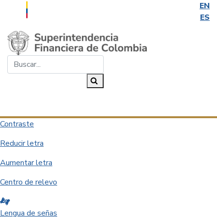
EN
ES
Saltar al contenido principal
Buscar...
Buscar
Desplegar navegación
Contraste
Reducir letra
Aumentar letra
Centro de relevo
Lengua de señas