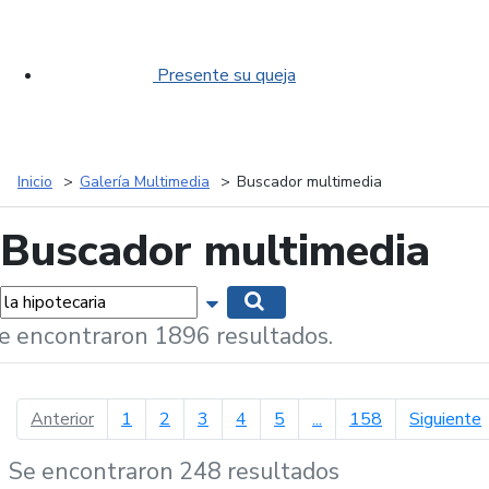
Presente su queja
Inicio
Galería Multimedia
Buscador multimedia
Buscador multimedia
labras...
Mostrar opciones de búsqueda
Buscar
e encontraron 1896 resultados.
página anterior
p
Anterior
1
2
3
4
5
...
158
Siguiente
Se encontraron 248 resultados