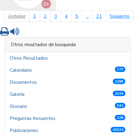
página anterior
pá
Anterior
1
2
3
4
5
...
21
Siguiente
Imprimir
Leer contenido
Otros resultados de busqueda
Otros Resultados
Calendario
177
Documentos
2286
Galería
2144
Glosario
541
Preguntas frecuentes
236
Publicaciones
40110