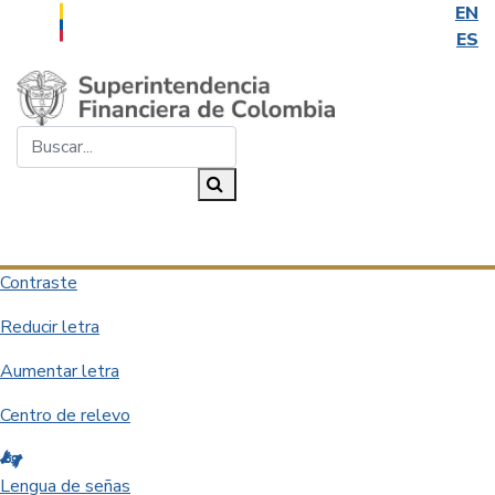
EN
ES
Saltar al contenido principal
Buscar...
Buscar
Desplegar navegación
Contraste
Reducir letra
Aumentar letra
Centro de relevo
Lengua de señas