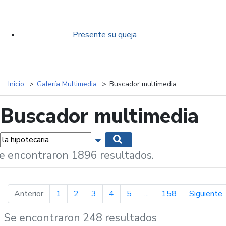
Presente su queja
Inicio
Galería Multimedia
Buscador multimedia
Buscador multimedia
labras...
Mostrar opciones de búsqueda
Buscar
e encontraron 1896 resultados.
página anterior
p
Anterior
1
2
3
4
5
...
158
Siguiente
Se encontraron 248 resultados