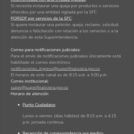
Si necesita instaurar una queja por productos o servicios
ofrecidos por una entidad vigilada por la SFC.
PQRSDF por servicios de la SFC
:
Si quiere instaurar una petición, queja, reclamo, solicitud,
denuncia o felicitación con relación a los servicios o a la
atención de esta Superintendencia.
Correo para notificaciones judiciales:
Para el envío de notificaciones judiciales únicamente está
habilitado el correo electrónico
notificaciones_ingreso@superfinanciera.gov.co
El horario de este canal es de 8:15 a.m. a 5:00 p.m.
Correo institucional:
super@superfinanciera.gov.co
Horario de atención
Punto Ciudadano
:
Lunes a viernes (días hábiles) de 8:15 a.m. a 4:15
p.m. jornada continua
Recepción de correspondencia por medios