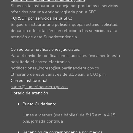
Si necesita instaurar una queja por productos o servicios
ofrecidos por una entidad vigilada por la SFC.
PQRSDF por servicios de la SFC
:
Si quiere instaurar una petición, queja, reclamo, solicitud,
denuncia o felicitación con relación a los servicios o a la
atención de esta Superintendencia.
Correo para notificaciones judiciales:
Para el envío de notificaciones judiciales únicamente está
habilitado el correo electrónico
notificaciones_ingreso@superfinanciera.gov.co
El horario de este canal es de 8:15 a.m. a 5:00 p.m.
Correo institucional:
super@superfinanciera.gov.co
Horario de atención
Punto Ciudadano
:
Lunes a viernes (días hábiles) de 8:15 a.m. a 4:15
p.m. jornada continua
Recepción de correspondencia por medios