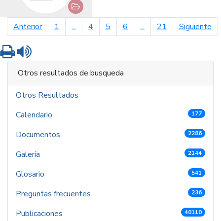
página anterior
pá
Anterior
1
...
4
5
6
...
21
Siguiente
Imprimir
Leer contenido
Otros resultados de busqueda
Otros Resultados
Calendario
177
Documentos
2286
Galería
2144
Glosario
541
Preguntas frecuentes
236
Publicaciones
40110