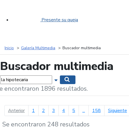
Presente su queja
Inicio
Galería Multimedia
Buscador multimedia
Buscador multimedia
labras...
Mostrar opciones de búsqueda
Buscar
e encontraron 1896 resultados.
página anterior
p
Anterior
1
2
3
4
5
...
158
Siguiente
Se encontraron 248 resultados