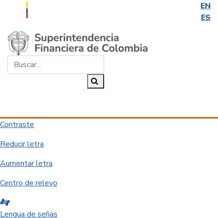
EN
ES
Saltar al contenido principal
Buscar...
Buscar
Desplegar navegación
Contraste
Reducir letra
Aumentar letra
Centro de relevo
Lengua de señas