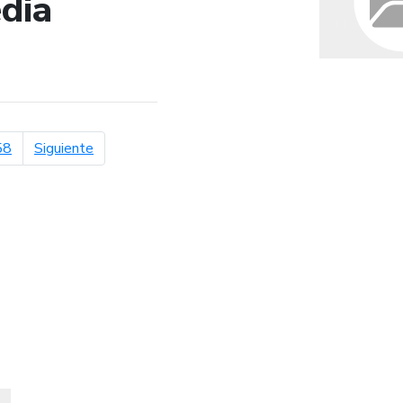
dia
de búsqueda
página siguiente
58
Siguiente