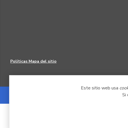
Políticas
Mapa del sitio
Este sitio web usa
coo
Si