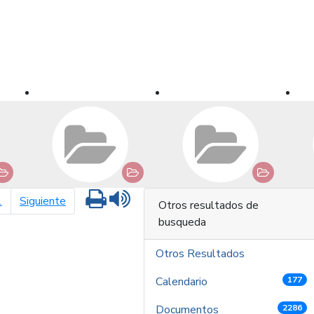
Imprimir
Leer contenido
página siguiente
1
Siguiente
Otros resultados de
busqueda
Otros Resultados
Calendario
177
Documentos
2286