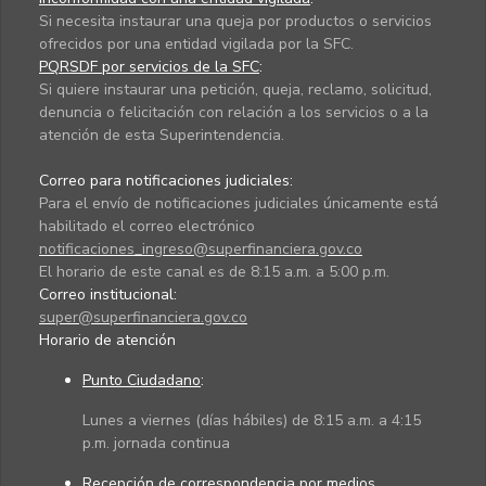
Si necesita instaurar una queja por productos o servicios
ofrecidos por una entidad vigilada por la SFC.
PQRSDF por servicios de la SFC
:
Si quiere instaurar una petición, queja, reclamo, solicitud,
denuncia o felicitación con relación a los servicios o a la
atención de esta Superintendencia.
Correo para notificaciones judiciales:
Para el envío de notificaciones judiciales únicamente está
habilitado el correo electrónico
notificaciones_ingreso@superfinanciera.gov.co
El horario de este canal es de 8:15 a.m. a 5:00 p.m.
Correo institucional:
super@superfinanciera.gov.co
Horario de atención
Punto Ciudadano
:
Lunes a viernes (días hábiles) de 8:15 a.m. a 4:15
p.m. jornada continua
Recepción de correspondencia por medios