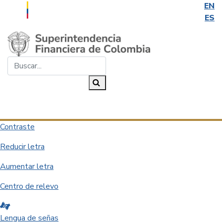
EN
ES
Saltar al contenido principal
Buscar...
Buscar
Desplegar navegación
Contraste
Reducir letra
Aumentar letra
Centro de relevo
Lengua de señas