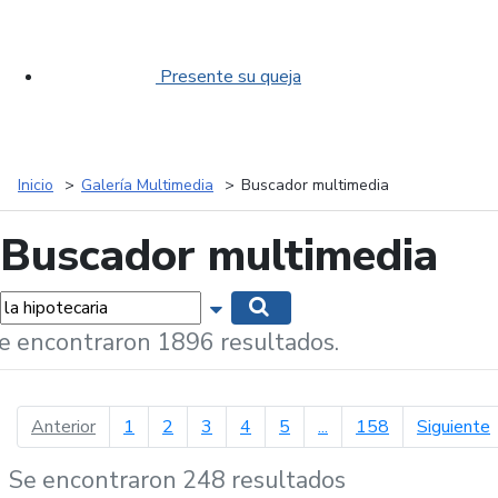
Presente su queja
Inicio
Galería Multimedia
Buscador multimedia
Buscador multimedia
labras...
Mostrar opciones de búsqueda
Buscar
e encontraron 1896 resultados.
página anterior
p
Anterior
1
2
3
4
5
...
158
Siguiente
Se encontraron 248 resultados