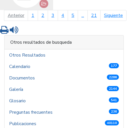
página anterior
pá
Anterior
1
2
3
4
5
...
21
Siguiente
Imprimir
Leer contenido
Otros resultados de busqueda
Otros Resultados
Calendario
177
Documentos
2286
Galería
2144
Glosario
541
Preguntas frecuentes
236
Publicaciones
40110