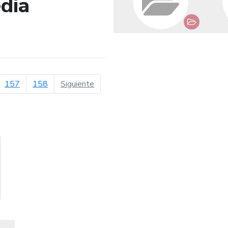
dia
de búsqueda
página siguiente
157
158
Siguiente