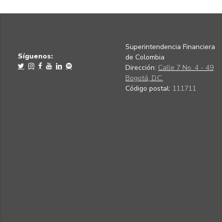
Superintendencia Financiera
Síguenos:
de Colombia
Dirección:
Calle 7 No. 4 - 49
Bogotá, D.C.
Código postal:
111711