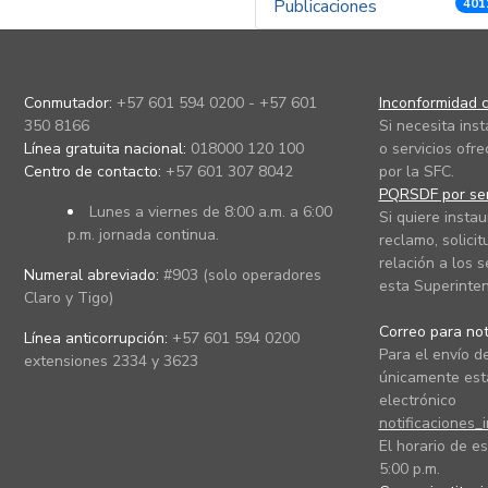
Publicaciones
401
Conmutador:
+57 601 594 0200 - +57 601
Inconformidad c
350 8166
Si necesita ins
Línea gratuita nacional:
018000 120 100
o servicios ofre
Centro de contacto:
+57 601 307 8042
por la SFC.
PQRSDF por ser
Lunes a viernes de 8:00 a.m. a 6:00
Si quiere instau
p.m. jornada continua.
reclamo, solicit
relación a los s
Numeral abreviado:
#903 (solo operadores
esta Superinten
Claro y Tigo)
Correo para noti
Línea anticorrupción:
+57 601 594 0200
Para el envío de
extensiones 2334 y 3623
únicamente está
electrónico
notificaciones_
El horario de es
5:00 p.m.