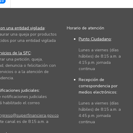
10
on una entidad vigilada
:
Horario de atención
taurar una queja por productos
Punto Ciudadano
:
cidos por una entidad vigilada
Lunes a viernes (días
vicios de la SFC
:
hábiles) de 8:15 a.m. a
rar una petición, queja,
4:15 p.m. jornada
ud, denuncia o felicitación con
continua
ervicios o a la atención de
dencia.
Recepción de
correspondencia por
ficaciones judiciales:
medios electrónicos:
 notificaciones judiciales
 habilitado el correo
Lunes a viernes (días
hábiles) de 8:15 a.m. a
ingreso@superfinanciera.gov.co
4:45 p.m. jornada
te canal es de 8:15 a.m. a
continua