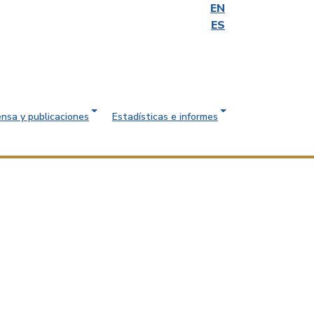
EN
ES
ensa y publicaciones
Estadísticas e informes