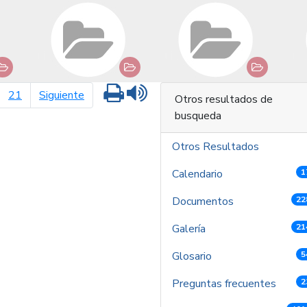
Imprimir
Leer contenido
página siguiente
21
Siguiente
Otros resultados de
busqueda
Otros Resultados
Calendario
1
Documentos
22
Galería
21
Glosario
5
Preguntas frecuentes
2