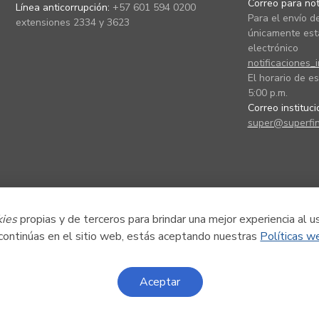
Correo para noti
Línea anticorrupción:
+57 601 594 0200
Para el envío de
extensiones 2334 y 3623
únicamente está
electrónico
notificaciones_
El horario de es
5:00 p.m.
Correo instituc
super@superfin
kies
propias y de terceros para brindar una mejor experiencia al u
 continúas en el sitio web, estás aceptando nuestras
Políticas w
Aceptar