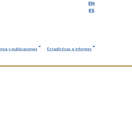
EN
ES
ensa y publicaciones
Estadísticas e informes