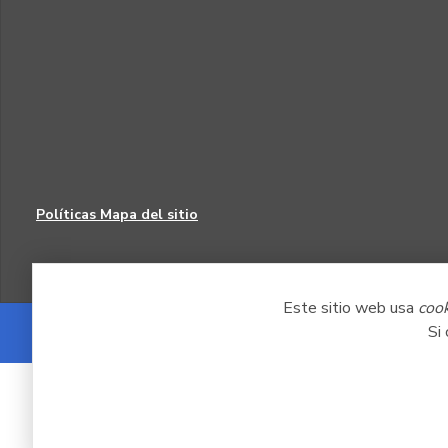
Políticas
Mapa del sitio
Este sitio web usa
coo
Si