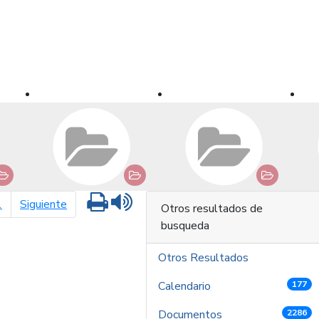
Imprimir
Leer contenido
página siguiente
1
Siguiente
Otros resultados de
busqueda
Otros Resultados
Calendario
177
Documentos
2286