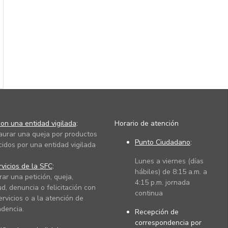
on una entidad vigilada
:
Horario de atención
taurar una queja por productos
Punto Ciudadano
:
cidos por una entidad vigilada
Lunes a viernes (días
vicios de la SFC
:
hábiles) de 8:15 a.m. a
rar una petición, queja,
4:15 p.m. jornada
ud, denuncia o felicitación con
continua
ervicios o a la atención de
dencia.
Recepción de
correspondencia por