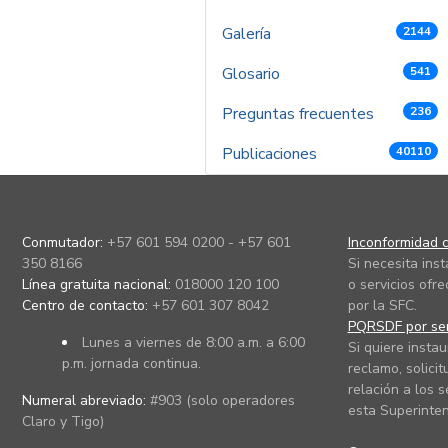
Galería
2144
Glosario
541
Preguntas frecuentes
236
Publicaciones
40110
Conmutador:
+57 601 594 0200 - +57 601
Inconformidad c
350 8166
Si necesita ins
Línea gratuita nacional:
018000 120 100
o servicios ofre
Centro de contacto:
+57 601 307 8042
por la SFC.
PQRSDF por ser
Lunes a viernes de 8:00 a.m. a 6:00
Si quiere instau
p.m. jornada continua.
reclamo, solicit
relación a los s
Numeral abreviado:
#903 (solo operadores
esta Superinten
Claro y Tigo)