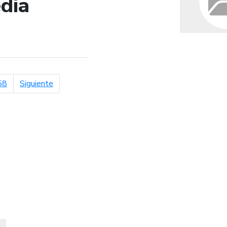
dia
de búsqueda
página siguiente
58
Siguiente