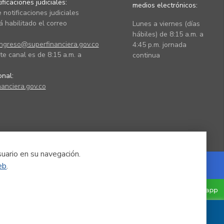
ficaciones judiciales:
medios electrónicos:
 notificaciones judiciales
 habilitado el correo
Lunes a viernes (días
hábiles) de 8:15 a.m. a
ingreso@superfinanciera.gov.co
4:45 p.m. jornada
te canal es de 8:15 a.m. a
continua
ional:
anciera.gov.co
suario en su navegación.
eb
.
Powered by Nexura