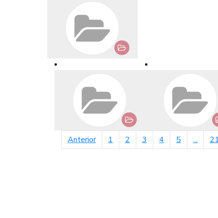
página anterior
Anterior
1
2
3
4
5
...
2