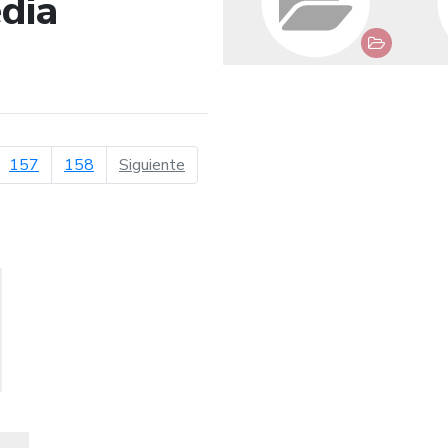
dia
de búsqueda
página siguiente
157
158
Siguiente