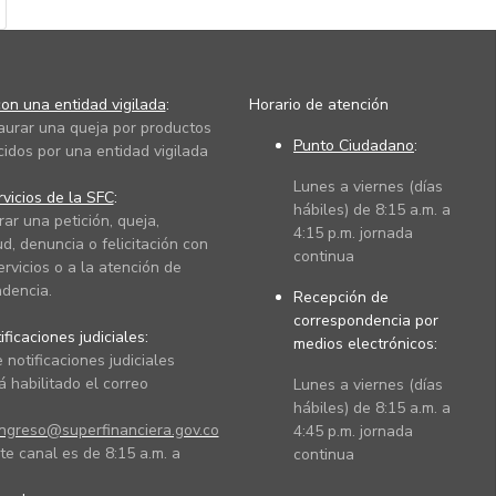
on una entidad vigilada
:
Horario de atención
taurar una queja por productos
Punto Ciudadano
:
cidos por una entidad vigilada
Lunes a viernes (días
vicios de la SFC
:
hábiles) de 8:15 a.m. a
rar una petición, queja,
4:15 p.m. jornada
ud, denuncia o felicitación con
continua
ervicios o a la atención de
dencia.
Recepción de
correspondencia por
ficaciones judiciales:
medios electrónicos:
 notificaciones judiciales
 habilitado el correo
Lunes a viernes (días
hábiles) de 8:15 a.m. a
ingreso@superfinanciera.gov.co
4:45 p.m. jornada
te canal es de 8:15 a.m. a
continua