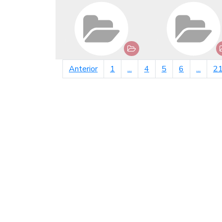
página anterior
Anterior
1
...
4
5
6
...
2