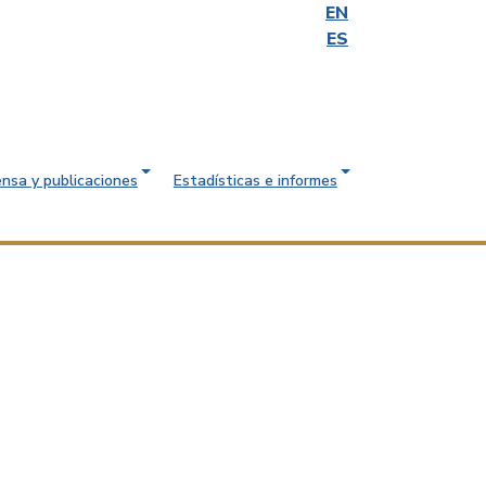
EN
ES
ensa y publicaciones
Estadísticas e informes