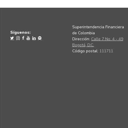
Superintendencia Financiera
Síguenos:
de Colombia
Dirección:
Calle 7 No. 4 - 49
Bogotá, D.C.
Código postal:
111711