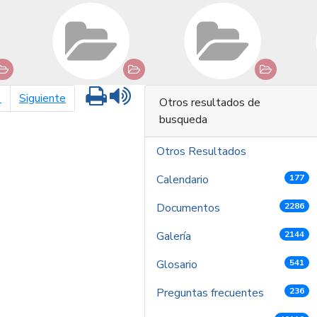
Imprimir
Leer contenido
página siguiente
1
Siguiente
Otros resultados de
busqueda
Otros Resultados
Calendario
177
Documentos
2286
Galería
2144
Glosario
541
Preguntas frecuentes
236