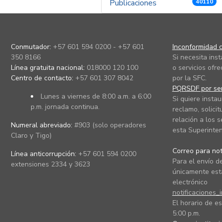
Publicaciones
40110
Conmutador:
+57 601 594 0200 - +57 601
Inconformidad c
350 8166
Si necesita ins
Línea gratuita nacional:
018000 120 100
o servicios ofre
Centro de contacto:
+57 601 307 8042
por la SFC.
PQRSDF por ser
Lunes a viernes de 8:00 a.m. a 6:00
Si quiere instau
p.m. jornada continua.
reclamo, solicit
relación a los s
Numeral abreviado:
#903 (solo operadores
esta Superinten
Claro y Tigo)
Correo para noti
Línea anticorrupción:
+57 601 594 0200
Para el envío de
extensiones 2334 y 3623
únicamente está
electrónico
notificaciones_
El horario de es
5:00 p.m.