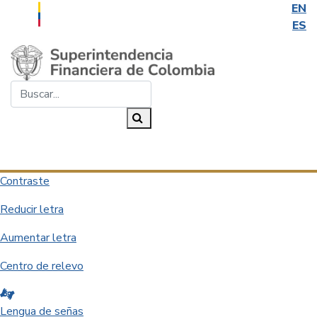
EN
ES
Saltar al contenido principal
Buscar...
Buscar
Desplegar navegación
Contraste
Reducir letra
Aumentar letra
Centro de relevo
Lengua de señas