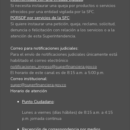
Si necesita instaurar una queja por productos o servicios
ofrecidos por una entidad vigilada por la SFC.
PQRSDF por servicios de la SFC
:
Si quiere instaurar una petición, queja, reclamo, solicitud,
denuncia o felicitación con relación a los servicios o a la
atención de esta Superintendencia.
Correo para notificaciones judiciales:
Para el envío de notificaciones judiciales únicamente está
habilitado el correo electrónico
notificaciones_ingreso@superfinanciera.gov.co
El horario de este canal es de 8:15 a.m. a 5:00 p.m.
Correo institucional:
super@superfinanciera.gov.co
Horario de atención
Punto Ciudadano
:
Lunes a viernes (días hábiles) de 8:15 a.m. a 4:15
p.m. jornada continua
Recepción de correspondencia por medios