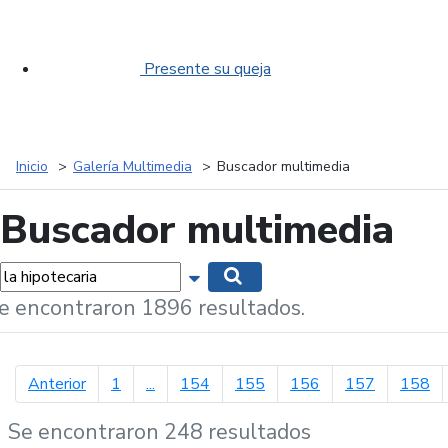
Presente su queja
Inicio
Galería Multimedia
Buscador multimedia
Buscador multimedia
labras...
Mostrar opciones de búsqueda
Buscar
e encontraron 1896 resultados.
página anterior
Anterior
1
...
154
155
156
157
158
Se encontraron 248 resultados