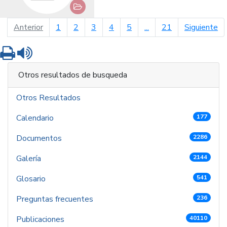
página anterior
pá
Anterior
1
2
3
4
5
...
21
Siguiente
Imprimir
Leer contenido
Otros resultados de busqueda
Otros Resultados
Calendario
177
Documentos
2286
Galería
2144
Glosario
541
Preguntas frecuentes
236
Publicaciones
40110