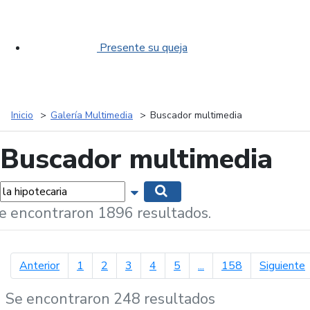
Presente su queja
Inicio
Galería Multimedia
Buscador multimedia
Buscador multimedia
labras...
Mostrar opciones de búsqueda
Buscar
e encontraron 1896 resultados.
página anterior
p
Anterior
1
2
3
4
5
...
158
Siguiente
Se encontraron 248 resultados