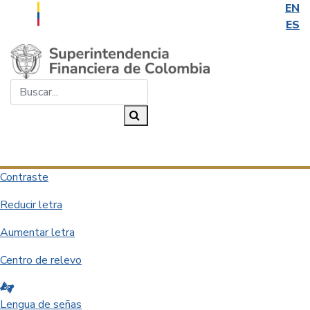
EN
ES
Saltar al contenido principal
Buscar...
Buscar
Desplegar navegación
Contraste
Reducir letra
Aumentar letra
Centro de relevo
Lengua de señas