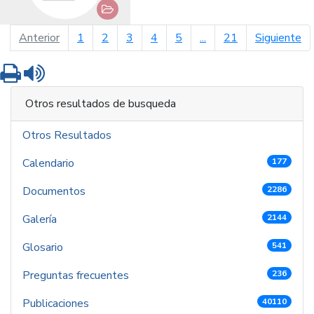
página anterior
pá
Anterior
1
2
3
4
5
...
21
Siguiente
Imprimir
Leer contenido
Otros resultados de busqueda
Otros Resultados
Calendario
177
Documentos
2286
Galería
2144
Glosario
541
Preguntas frecuentes
236
Publicaciones
40110