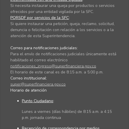
Si necesita instaurar una queja por productos o servicios
ofrecidos por una entidad vigilada por la SFC.
PQRSDF por servicios de la SFC
:
Si quiere instaurar una petición, queja, reclamo, solicitud,
denuncia o felicitación con relación a los servicios o a la
atención de esta Superintendencia.
Correo para notificaciones judiciales:
Para el envío de notificaciones judiciales únicamente está
habilitado el correo electrónico
notificaciones_ingreso@superfinanciera.gov.co
El horario de este canal es de 8:15 a.m. a 5:00 p.m.
Correo institucional:
super@superfinanciera.gov.co
Horario de atención
Punto Ciudadano
:
Lunes a viernes (días hábiles) de 8:15 a.m. a 4:15
p.m. jornada continua
Recepción de correspondencia por medios