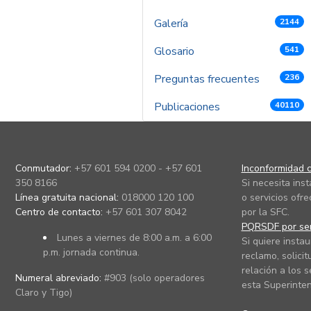
Galería
2144
Glosario
541
Preguntas frecuentes
236
Publicaciones
40110
Conmutador:
+57 601 594 0200 - +57 601
Inconformidad c
350 8166
Si necesita ins
Línea gratuita nacional:
018000 120 100
o servicios ofre
Centro de contacto:
+57 601 307 8042
por la SFC.
PQRSDF por ser
Lunes a viernes de 8:00 a.m. a 6:00
Si quiere instau
p.m. jornada continua.
reclamo, solicit
relación a los s
Numeral abreviado:
#903 (solo operadores
esta Superinten
Claro y Tigo)