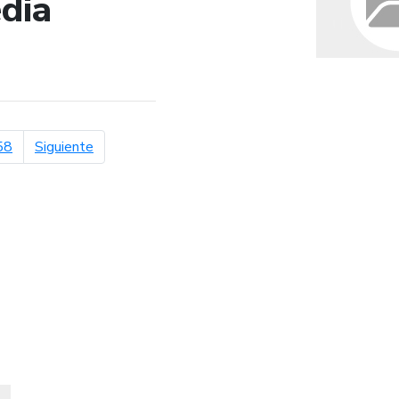
dia
de búsqueda
página siguiente
58
Siguiente