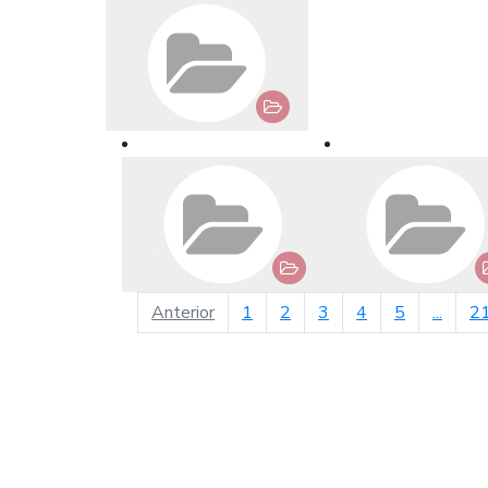
página anterior
Anterior
1
2
3
4
5
...
2