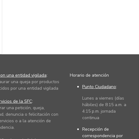
on una entidad vigilada
:
Horario de atención
taurar una queja por productos
Punto Ciudadano
:
cidos por una entidad vigilada
Lunes a viernes (días
vicios de la SFC
:
hábiles) de 8:15 a.m. a
rar una petición, queja,
4:15 p.m. jornada
ud, denuncia o felicitación con
continua
ervicios o a la atención de
dencia.
Recepción de
correspondencia por