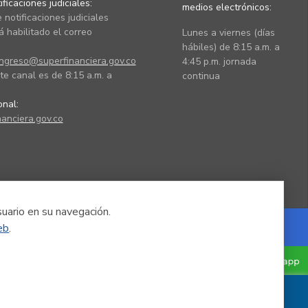
ficaciones judiciales:
medios electrónicos:
 notificaciones judiciales
 habilitado el correo
Lunes a viernes (días
hábiles) de 8:15 a.m. a
ingreso@superfinanciera.gov.co
4:45 p.m. jornada
te canal es de 8:15 a.m. a
continua
ional:
anciera.gov.co
suario en su navegación.
eb
.
Powered by Nexura