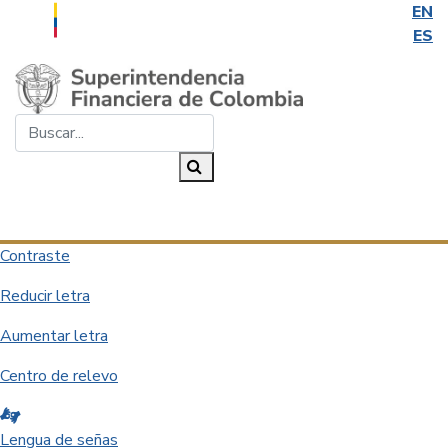
EN
ES
Saltar al contenido principal
Buscar...
Buscar
Desplegar navegación
Contraste
Reducir letra
Aumentar letra
Centro de relevo
Lengua de señas