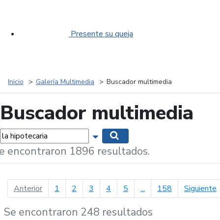
Presente su queja
Inicio
Galería Multimedia
Buscador multimedia
Buscador multimedia
labras...
Mostrar opciones de búsqueda
Buscar
e encontraron 1896 resultados.
página anterior
p
Anterior
1
2
3
4
5
...
158
Siguiente
Se encontraron 248 resultados