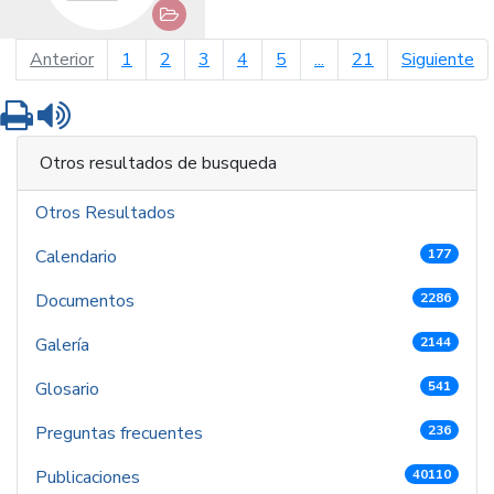
página anterior
pá
Anterior
1
2
3
4
5
...
21
Siguiente
Imprimir
Leer contenido
Otros resultados de busqueda
Otros Resultados
Calendario
177
Documentos
2286
Galería
2144
Glosario
541
Preguntas frecuentes
236
Publicaciones
40110