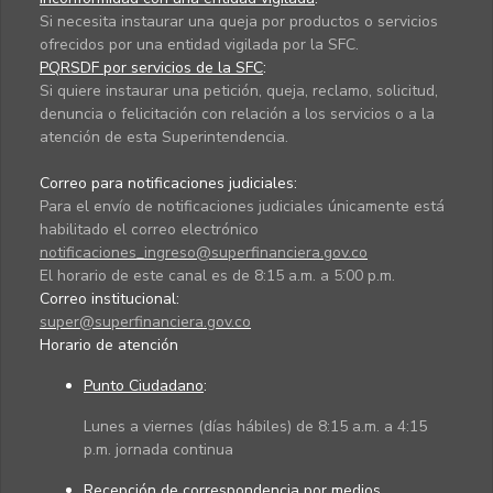
Si necesita instaurar una queja por productos o servicios
ofrecidos por una entidad vigilada por la SFC.
PQRSDF por servicios de la SFC
:
Si quiere instaurar una petición, queja, reclamo, solicitud,
denuncia o felicitación con relación a los servicios o a la
atención de esta Superintendencia.
Correo para notificaciones judiciales:
Para el envío de notificaciones judiciales únicamente está
habilitado el correo electrónico
notificaciones_ingreso@superfinanciera.gov.co
El horario de este canal es de 8:15 a.m. a 5:00 p.m.
Correo institucional:
super@superfinanciera.gov.co
Horario de atención
Punto Ciudadano
:
Lunes a viernes (días hábiles) de 8:15 a.m. a 4:15
p.m. jornada continua
Recepción de correspondencia por medios