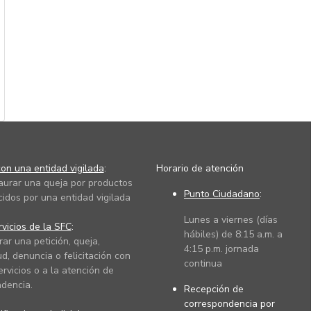
on una entidad vigilada
:
Horario de atención
taurar una queja por productos
Punto Ciudadano
:
cidos por una entidad vigilada
Lunes a viernes (días
vicios de la SFC
:
hábiles) de 8:15 a.m. a
rar una petición, queja,
4:15 p.m. jornada
ud, denuncia o felicitación con
continua
ervicios o a la atención de
dencia.
Recepción de
correspondencia por