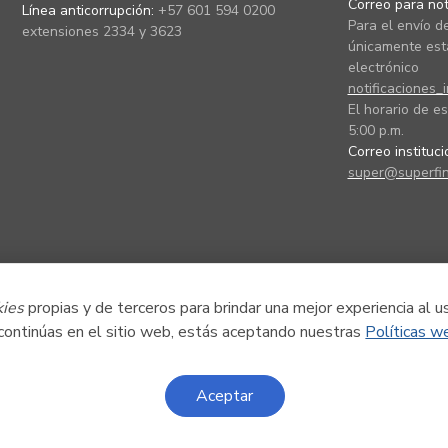
Correo para noti
Línea anticorrupción:
+57 601 594 0200
Para el envío de
extensiones 2334 y 3623
únicamente está
electrónico
notificaciones_
El horario de es
5:00 p.m.
Correo instituc
super@superfin
kies
propias y de terceros para brindar una mejor experiencia al u
 continúas en el sitio web, estás aceptando nuestras
Políticas w
Aceptar