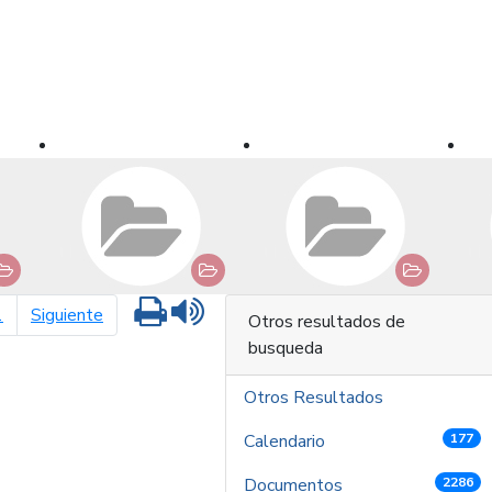
Imprimir
Leer contenido
página siguiente
1
Siguiente
Otros resultados de
busqueda
Otros Resultados
Calendario
177
Documentos
2286