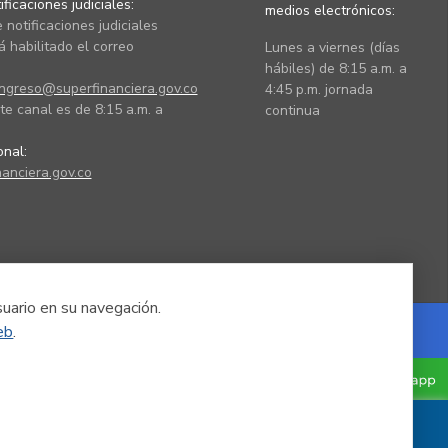
ficaciones judiciales:
medios electrónicos:
 notificaciones judiciales
 habilitado el correo
Lunes a viernes (días
hábiles) de 8:15 a.m. a
ingreso@superfinanciera.gov.co
4:45 p.m. jornada
te canal es de 8:15 a.m. a
continua
ional:
anciera.gov.co
suario en su navegación.
eb
.
Powered by Nexura