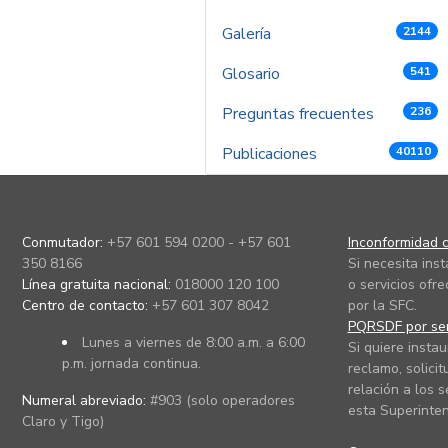
Galería
2144
Glosario
541
Preguntas frecuentes
236
Publicaciones
40110
Conmutador:
+57 601 594 0200 - +57 601
Inconformidad c
350 8166
Si necesita ins
Línea gratuita nacional:
018000 120 100
o servicios ofre
Centro de contacto:
+57 601 307 8042
por la SFC.
PQRSDF por ser
Lunes a viernes de 8:00 a.m. a 6:00
Si quiere instau
p.m. jornada continua.
reclamo, solicit
relación a los s
Numeral abreviado:
#903 (solo operadores
esta Superinten
Claro y Tigo)