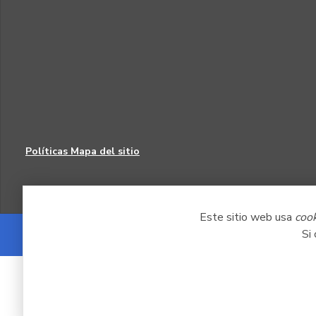
Políticas
Mapa del sitio
Este sitio web usa
coo
Si