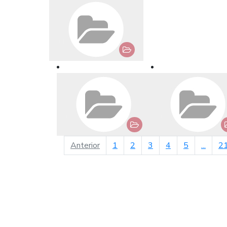
página anterior
Anterior
1
2
3
4
5
...
2