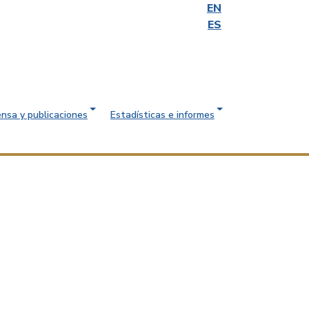
EN
ES
ensa y publicaciones
Estadísticas e informes