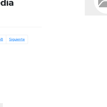
dia
de búsqueda
página siguiente
58
Siguiente