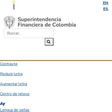
EN
ES
Saltar al contenido principal
Buscar...
Buscar
Desplegar navegación
Contraste
Reducir letra
Aumentar letra
Centro de relevo
Lengua de señas