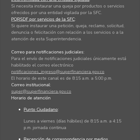
Si necesita instaurar una queja por productos o servicios
ofrecidos por una entidad vigilada por la SFC.
PQRSDF por servicios de la SFC
:
Si quiere instaurar una petición, queja, reclamo, solicitud,
denuncia o felicitación con relación a los servicios o a la
atención de esta Superintendencia.
Correo para notificaciones judiciales:
Para el envío de notificaciones judiciales únicamente está
habilitado el correo electrónico
notificaciones_ingreso@superfinanciera.gov.co
El horario de este canal es de 8:15 a.m. a 5:00 p.m.
Correo institucional:
super@superfinanciera.gov.co
Horario de atención
Punto Ciudadano
:
Lunes a viernes (días hábiles) de 8:15 a.m. a 4:15
p.m. jornada continua
Recepción de correspondencia por medios