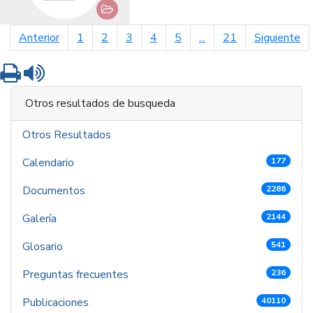
página anterior
pá
Anterior
1
2
3
4
5
...
21
Siguiente
Imprimir
Leer contenido
Otros resultados de busqueda
Otros Resultados
Calendario
177
Documentos
2286
Galería
2144
Glosario
541
Preguntas frecuentes
236
Publicaciones
40110