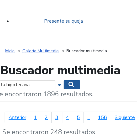
Presente su queja
Inicio
Galería Multimedia
Buscador multimedia
Buscador multimedia
labras...
Mostrar opciones de búsqueda
Buscar
e encontraron 1896 resultados.
página anterior
p
Anterior
1
2
3
4
5
...
158
Siguiente
Se encontraron 248 resultados