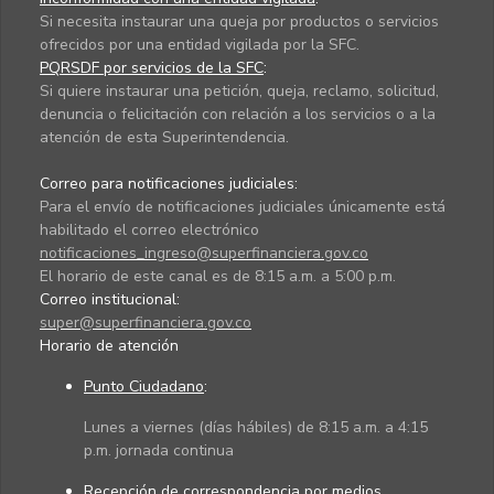
Si necesita instaurar una queja por productos o servicios
ofrecidos por una entidad vigilada por la SFC.
PQRSDF por servicios de la SFC
:
Si quiere instaurar una petición, queja, reclamo, solicitud,
denuncia o felicitación con relación a los servicios o a la
atención de esta Superintendencia.
Correo para notificaciones judiciales:
Para el envío de notificaciones judiciales únicamente está
habilitado el correo electrónico
notificaciones_ingreso@superfinanciera.gov.co
El horario de este canal es de 8:15 a.m. a 5:00 p.m.
Correo institucional:
super@superfinanciera.gov.co
Horario de atención
Punto Ciudadano
:
Lunes a viernes (días hábiles) de 8:15 a.m. a 4:15
p.m. jornada continua
Recepción de correspondencia por medios