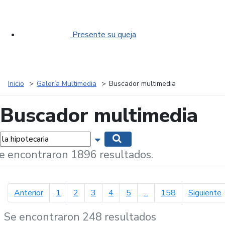
Presente su queja
Inicio
Galería Multimedia
Buscador multimedia
Buscador multimedia
labras...
Mostrar opciones de búsqueda
Buscar
e encontraron 1896 resultados.
página anterior
p
Anterior
1
2
3
4
5
...
158
Siguiente
Se encontraron 248 resultados