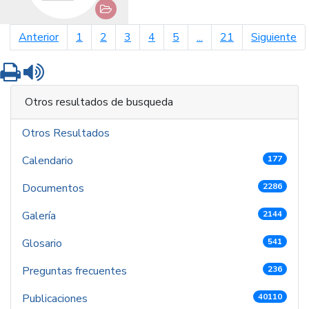
página anterior
pá
Anterior
1
2
3
4
5
...
21
Siguiente
Imprimir
Leer contenido
Otros resultados de busqueda
Otros Resultados
Calendario
177
Documentos
2286
Galería
2144
Glosario
541
Preguntas frecuentes
236
Publicaciones
40110