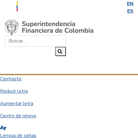
EN
ES
Saltar al contenido principal
Buscar...
Buscar
Desplegar navegación
Contraste
Reducir letra
Aumentar letra
Centro de relevo
Lengua de señas