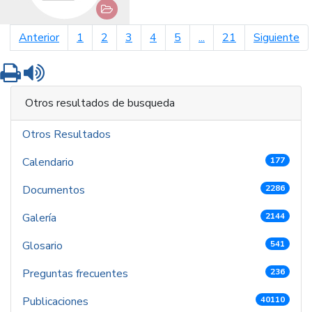
página anterior
pá
Anterior
1
2
3
4
5
...
21
Siguiente
Imprimir
Leer contenido
Otros resultados de busqueda
Otros Resultados
Calendario
177
Documentos
2286
Galería
2144
Glosario
541
Preguntas frecuentes
236
Publicaciones
40110