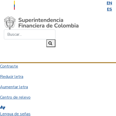
EN
ES
Saltar al contenido principal
Buscar...
Buscar
Desplegar navegación
Contraste
Reducir letra
Aumentar letra
Centro de relevo
Lengua de señas