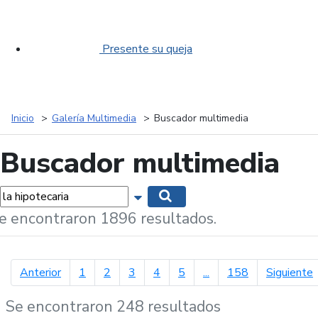
Presente su queja
Inicio
Galería Multimedia
Buscador multimedia
Buscador multimedia
labras...
Mostrar opciones de búsqueda
Buscar
e encontraron 1896 resultados.
página anterior
p
Anterior
1
2
3
4
5
...
158
Siguiente
Se encontraron 248 resultados