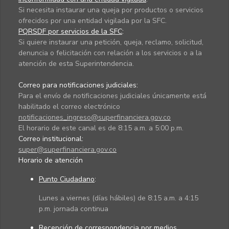
Si necesita instaurar una queja por productos o servicios
ofrecidos por una entidad vigilada por la SFC.
PQRSDF por servicios de la SFC
:
Si quiere instaurar una petición, queja, reclamo, solicitud,
denuncia o felicitación con relación a los servicios o a la
atención de esta Superintendencia.
Correo para notificaciones judiciales:
Para el envío de notificaciones judiciales únicamente está
habilitado el correo electrónico
notificaciones_ingreso@superfinanciera.gov.co
El horario de este canal es de 8:15 a.m. a 5:00 p.m.
Correo institucional:
super@superfinanciera.gov.co
Horario de atención
Punto Ciudadano
:
Lunes a viernes (días hábiles) de 8:15 a.m. a 4:15
p.m. jornada continua
Recepción de correspondencia por medios