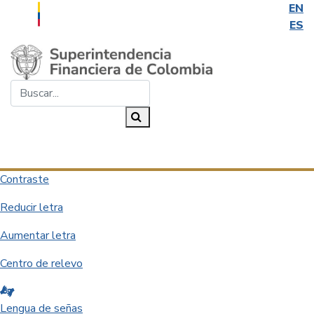
EN
ES
Saltar al contenido principal
Buscar...
Buscar
Desplegar navegación
Contraste
Reducir letra
Aumentar letra
Centro de relevo
Lengua de señas