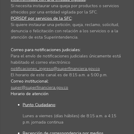
Si necesita instaurar una queja por productos o servicios
ofrecidos por una entidad vigilada por la SFC.
PQRSDF por servicios de la SFC
:
Si quiere instaurar una petición, queja, reclamo, solicitud,
denuncia o felicitación con relación a los servicios o a la
atención de esta Superintendencia.
Correo para notificaciones judiciales:
Para el envío de notificaciones judiciales únicamente está
habilitado el correo electrónico
notificaciones_ingreso@superfinanciera.gov.co
El horario de este canal es de 8:15 a.m. a 5:00 p.m.
Correo institucional:
super@superfinanciera.gov.co
Horario de atención
Punto Ciudadano
:
Lunes a viernes (días hábiles) de 8:15 a.m. a 4:15
p.m. jornada continua
Recepción de correspondencia por medios