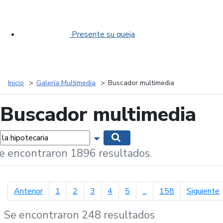
Presente su queja
Inicio
Galería Multimedia
Buscador multimedia
Buscador multimedia
labras...
Mostrar opciones de búsqueda
Buscar
e encontraron 1896 resultados.
página anterior
p
Anterior
1
2
3
4
5
...
158
Siguiente
Se encontraron 248 resultados