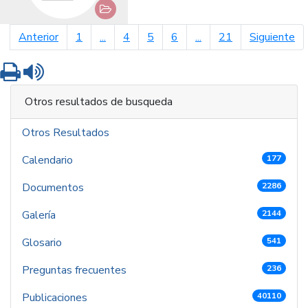
página anterior
pá
Anterior
1
...
4
5
6
...
21
Siguiente
Imprimir
Leer contenido
Otros resultados de busqueda
Otros Resultados
Calendario
177
Documentos
2286
Galería
2144
Glosario
541
Preguntas frecuentes
236
Publicaciones
40110